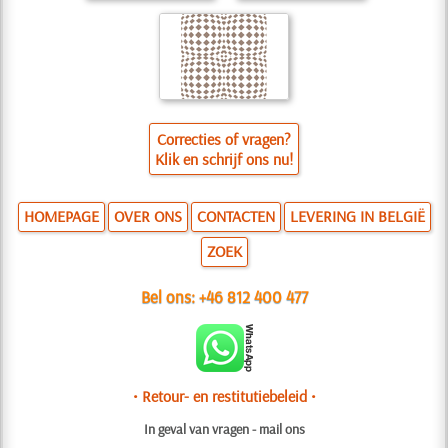
Correcties of vragen?
Klik en schrijf ons nu!
HOMEPAGE
OVER ONS
CONTACTEN
LEVERING IN BELGIË
ZOEK
Bel ons:
+46 812 400 477
• Retour- en restitutiebeleid •
In geval van vragen - mail ons