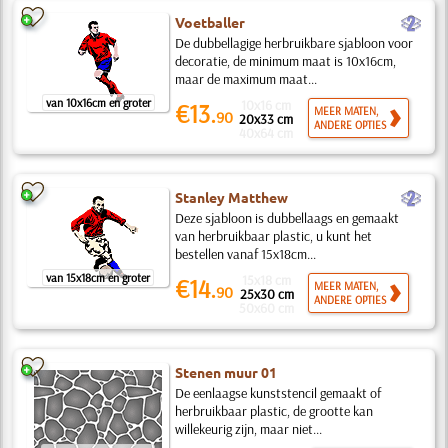
b
Voetballer
De dubbellagige herbruikbare sjabloon voor
decoratie, de minimum maat is 10x16cm,
maar de maximum maat...
van 10x16cm en groter
10x16 cm
€13.
MEER MATEN,
90
20x33 cm
ANDERE OPTIES
40x64 cm
b
Stanley Matthew
Deze sjabloon is dubbellaags en gemaakt
van herbruikbaar plastic, u kunt het
bestellen vanaf 15x18cm...
van 15x18cm en groter
15x18 cm
€14.
MEER MATEN,
90
25x30 cm
ANDERE OPTIES
50x60 cm
Stenen muur 01
De eenlaagse kunststencil gemaakt of
herbruikbaar plastic, de grootte kan
willekeurig zijn, maar niet...