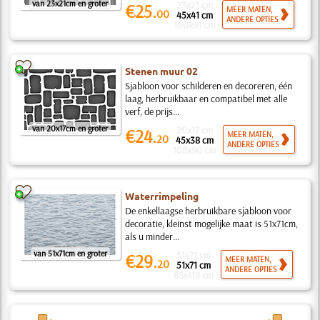
van 23x21cm en groter
23x21 cm
€25.
MEER MATEN,
00
45x41 cm
ANDERE OPTIES
100x91 cm
Stenen muur 02
Sjabloon voor schilderen en decoreren, één
laag, herbruikbaar en compatibel met alle
verf, de prijs...
van 20x17cm en groter
20x17 cm
€24.
MEER MATEN,
20
45x38 cm
ANDERE OPTIES
108x90 cm
Waterrimpeling
De enkellaagse herbruikbare sjabloon voor
decoratie, kleinst mogelijke maat is 51x71cm,
als u minder...
van 51x71cm en groter
51x71 cm
€29.
MEER MATEN,
20
51x71 cm
ANDERE OPTIES
85x118 cm