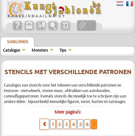
SJABLONEN
Catalogus
Monsters
Tips
STENCILS MET VERSCHILLENDE PATRONEN
Catalogus van stencils voor het tekenen van verschillende patronen en
texturen - metselwerk, stenen muur, afdrukken van autobanden,
camouflagepatronen. Evenals stencils die moeilijk toe te schrijven zijn aan
andere delen - bijvoorbeeld menselijke figuren, veren, harten en tatoeages.
Meer pagina's:
1
2
3
4
5
6
7