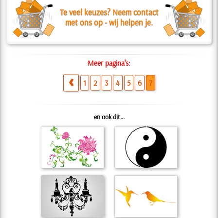
Te veel keuzes? Neem contact
met ons op - wij helpen je.
Meer pagina's:
1
2
3
4
5
6
7
en ook dit...