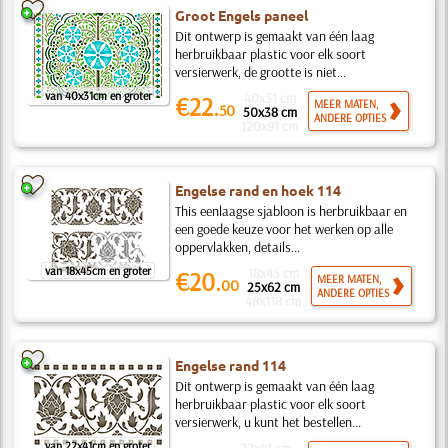
Groot Engels paneel
Dit ontwerp is gemaakt van één laag
herbruikbaar plastic voor elk soort
versierwerk, de grootte is niet...
van 40x31cm en groter
40x31 cm
€22.
MEER MATEN,
50
50x38 cm
ANDERE OPTIES
120x91 cm
Engelse rand en hoek 114
This eenlaagse sjabloon is herbruikbaar en
een goede keuze voor het werken op alle
oppervlakken, details...
van 18x45cm en groter
18x45 cm
€20.
MEER MATEN,
00
25x62 cm
ANDERE OPTIES
48x118 cm
Engelse rand 114
Dit ontwerp is gemaakt van één laag
herbruikbaar plastic voor elk soort
versierwerk, u kunt het bestellen...
van 22x41cm en groter