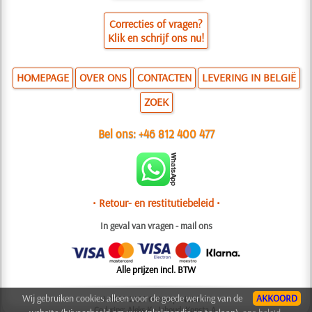
Correcties of vragen?
Klik en schrijf ons nu!
HOMEPAGE
OVER ONS
CONTACTEN
LEVERING IN BELGIË
ZOEK
Bel ons:
+46 812 400 477
• Retour- en restitutiebeleid •
In geval van vragen - mail ons
Alle prijzen incl. BTW
Wij gebruiken cookies alleen voor de goede werking van de
AKKOORD
© 2006-2025 Ontwerp: Natali M.
Codering: Aleks K.; Inhoud: Konsta A.