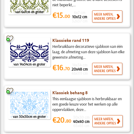
niet beperkt,...
van 6x7cm en groter
6x7 cm
€15.
MEER MATEN,
00
10x12 cm
ANDERE OPTIES
32x37 cm
Klassieke rand 119
Herbruikbare decoratieve sjabloon van één
laag, de afmeting van deze sjabloon kan elke
gewenste afmeting...
van 14x34cm en groter
14x34 cm
€16.
MEER MATEN,
70
20x48 cm
ANDERE OPTIES
46x111 cm
Klassiek behang 8
This eenlaagse sjabloon is herbruikbaar en
een goede keuze voor het werken op alle
oppervlakken, deze...
van 30x30cm en groter
30x30 cm
€20.
MEER MATEN,
80
40x40 cm
ANDERE OPTIES
65x65 cm