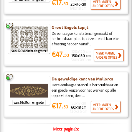
22x41 cm
€17.
MEER MATEN,
50
25x46 cm
ANDERE OPTIES
64x118 cm
Groot Engels tapijt
De eenlaagse kunststencil gemaakt of
herbruikbaar plastic, deze stencil kan elke
afmeting hebben vanaf...
van 120x120cm en groter
120x120 cm
€47.
MEER MATEN,
50
150x150 cm
ANDERE OPTIES
360x360 cm
De geweldige kant van Mallorca
Deze eenlaagse stencil is herbruikbaar en
een goede keuze voor het werken op alle
oppervlakken, deze...
van 56x17cm en groter
56x17 cm
€17.
MEER MATEN,
50
60x18 cm
ANDERE OPTIES
120x36 cm
Meer pagina's: