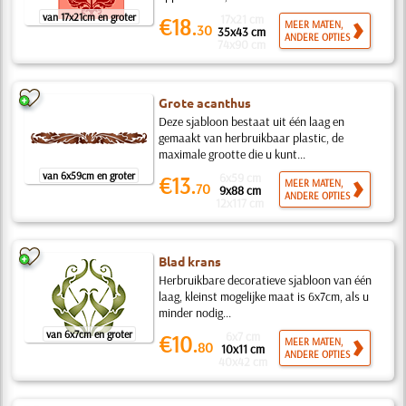
van 17x21cm en groter
17x21 cm
€18.
MEER MATEN,
30
35x43 cm
ANDERE OPTIES
74x90 cm
Grote acanthus
Deze sjabloon bestaat uit één laag en
gemaakt van herbruikbaar plastic, de
maximale grootte die u kunt...
van 6x59cm en groter
6x59 cm
€13.
MEER MATEN,
70
9x88 cm
ANDERE OPTIES
12x117 cm
Blad krans
Herbruikbare decoratieve sjabloon van één
laag, kleinst mogelijke maat is 6x7cm, als u
minder nodig...
van 6x7cm en groter
6x7 cm
€10.
MEER MATEN,
80
10x11 cm
ANDERE OPTIES
40x42 cm