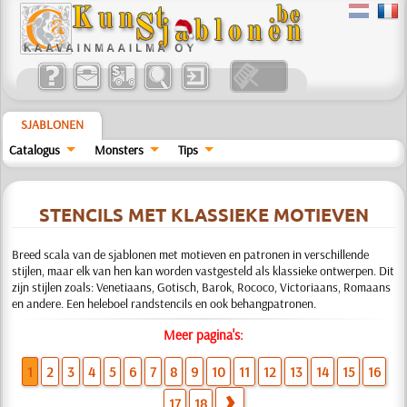
SJABLONEN
Catalogus
Monsters
Tips
STENCILS MET KLASSIEKE MOTIEVEN
Breed scala van de sjablonen met motieven en patronen in verschillende
stijlen, maar elk van hen kan worden vastgesteld als klassieke ontwerpen. Dit
zijn stijlen zoals: Venetiaans, Gotisch, Barok, Rococo, Victoriaans, Romaans
en andere. Een heleboel randstencils en ook behangpatronen.
Meer pagina's:
1
2
3
4
5
6
7
8
9
10
11
12
13
14
15
16
17
18