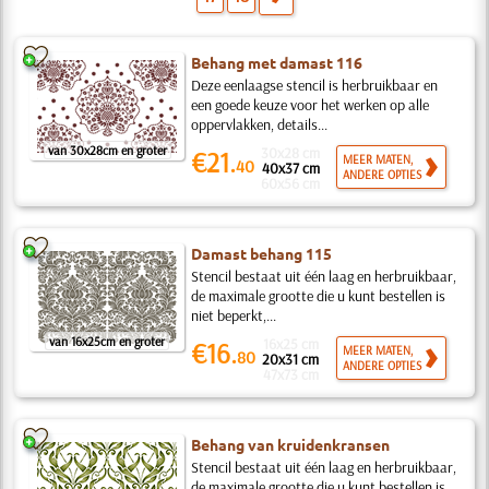
Behang met damast 116
Deze eenlaagse stencil is herbruikbaar en
een goede keuze voor het werken op alle
oppervlakken, details...
van 30x28cm en groter
30x28 cm
€21.
MEER MATEN,
40
40x37 cm
ANDERE OPTIES
60x56 cm
Damast behang 115
Stencil bestaat uit één laag en herbruikbaar,
de maximale grootte die u kunt bestellen is
niet beperkt,...
van 16x25cm en groter
16x25 cm
€16.
MEER MATEN,
80
20x31 cm
ANDERE OPTIES
47x73 cm
Behang van kruidenkransen
Stencil bestaat uit één laag en herbruikbaar,
de maximale grootte die u kunt bestellen is