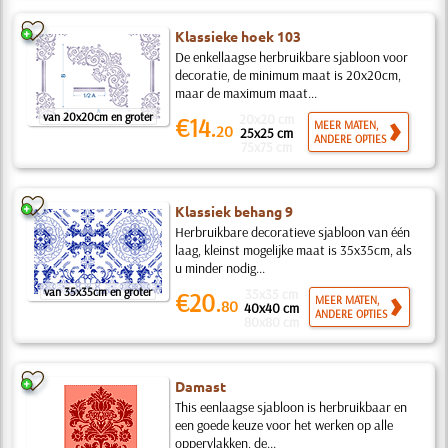
Klassieke hoek 103
De enkellaagse herbruikbare sjabloon voor
decoratie, de minimum maat is 20x20cm,
maar de maximum maat...
van 20x20cm en groter
20x20 cm
€14.
MEER MATEN,
20
25x25 cm
ANDERE OPTIES
75x75 cm
Klassiek behang 9
Herbruikbare decoratieve sjabloon van één
laag, kleinst mogelijke maat is 35x35cm, als
u minder nodig...
van 35x35cm en groter
35x35 cm
€20.
MEER MATEN,
80
40x40 cm
ANDERE OPTIES
80x80 cm
Damast
This eenlaagse sjabloon is herbruikbaar en
een goede keuze voor het werken op alle
oppervlakken, de...