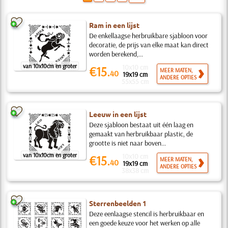
Ram in een lijst
De enkellaagse herbruikbare sjabloon voor
decoratie, de prijs van elke maat kan direct
worden berekend,...
van 10x10cm en groter
10x10 cm
€15.
MEER MATEN,
40
19x19 cm
ANDERE OPTIES
55x55 cm
Leeuw in een lijst
Deze sjabloon bestaat uit één laag en
gemaakt van herbruikbaar plastic, de
grootte is niet naar boven...
van 10x10cm en groter
10x10 cm
€15.
MEER MATEN,
40
19x19 cm
ANDERE OPTIES
38x38 cm
Sterrenbeelden 1
Deze eenlaagse stencil is herbruikbaar en
een goede keuze voor het werken op alle