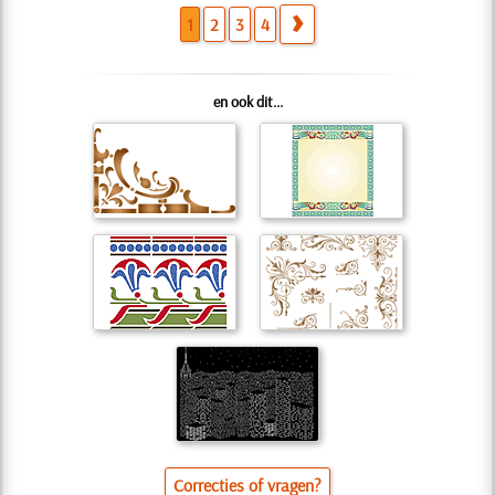
1
2
3
4
en ook dit...
Correcties of vragen?