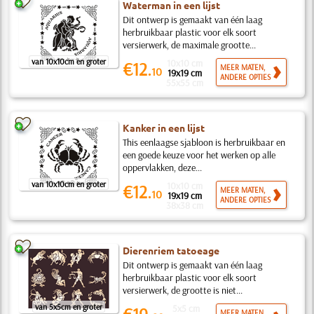
Waterman in een lijst
Dit ontwerp is gemaakt van één laag
herbruikbaar plastic voor elk soort
versierwerk, de maximale grootte...
van 10x10cm en groter
10x10 cm
€12.
MEER MATEN,
10
19x19 cm
ANDERE OPTIES
55x55 cm
Kanker in een lijst
This eenlaagse sjabloon is herbruikbaar en
een goede keuze voor het werken op alle
oppervlakken, deze...
van 10x10cm en groter
10x10 cm
€12.
MEER MATEN,
10
19x19 cm
ANDERE OPTIES
38x38 cm
Dierenriem tatoeage
Dit ontwerp is gemaakt van één laag
herbruikbaar plastic voor elk soort
versierwerk, de grootte is niet...
van 5x5cm en groter
5x5 cm
MEER MATEN,