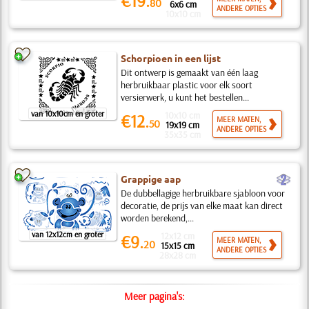
€19.
80
6x6 cm
ANDERE OPTIES
10x10 cm
Schorpioen in een lijst
Dit ontwerp is gemaakt van één laag
herbruikbaar plastic voor elk soort
versierwerk, u kunt het bestellen...
van 10x10cm en groter
10x10 cm
€12.
MEER MATEN,
50
19x19 cm
ANDERE OPTIES
35x35 cm
b
Grappige aap
De dubbellagige herbruikbare sjabloon voor
decoratie, de prijs van elke maat kan direct
worden berekend,...
van 12x12cm en groter
12x12 cm
€9.
MEER MATEN,
20
15x15 cm
ANDERE OPTIES
28x28 cm
Meer pagina's: