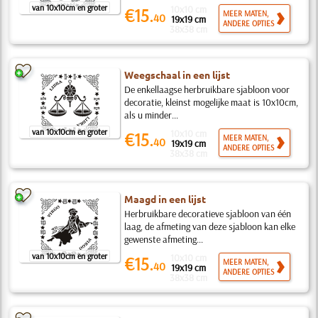
van 10x10cm en groter
10x10 cm
€15.
MEER MATEN,
40
19x19 cm
ANDERE OPTIES
38x38 cm
Weegschaal in een lijst
De enkellaagse herbruikbare sjabloon voor
decoratie, kleinst mogelijke maat is 10x10cm,
als u minder...
van 10x10cm en groter
10x10 cm
€15.
MEER MATEN,
40
19x19 cm
ANDERE OPTIES
38x38 cm
Maagd in een lijst
Herbruikbare decoratieve sjabloon van één
laag, de afmeting van deze sjabloon kan elke
gewenste afmeting...
van 10x10cm en groter
10x10 cm
€15.
MEER MATEN,
40
19x19 cm
ANDERE OPTIES
38x38 cm