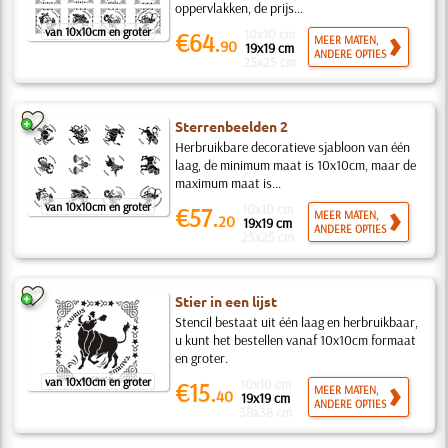
oppervlakken, de prijs...
van 10x10cm en groter
10x10 cm
€64.
MEER MATEN,
90
19x19 cm
ANDERE OPTIES
25x25 cm
Sterrenbeelden 2
Herbruikbare decoratieve sjabloon van één
laag, de minimum maat is 10x10cm, maar de
maximum maat is...
van 10x10cm en groter
10x10 cm
€57.
MEER MATEN,
20
19x19 cm
ANDERE OPTIES
25x25 cm
Stier in een lijst
Stencil bestaat uit één laag en herbruikbaar,
u kunt het bestellen vanaf 10x10cm formaat
en groter.
van 10x10cm en groter
10x10 cm
€15.
MEER MATEN,
40
19x19 cm
ANDERE OPTIES
38x38 cm