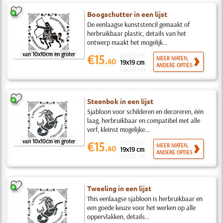
Boogschutter in een lijst
De eenlaagse kunststencil gemaakt of
herbruikbaar plastic, details van het
ontwerp maakt het mogelijk...
van 10x10cm en groter
10x10 cm
€15.
MEER MATEN,
40
19x19 cm
ANDERE OPTIES
38x38 cm
Steenbok in een lijst
Sjabloon voor schilderen en decoreren, één
laag, herbruikbaar en compatibel met alle
verf, kleinst mogelijke...
van 10x10cm en groter
10x10 cm
€15.
MEER MATEN,
40
19x19 cm
ANDERE OPTIES
38x38 cm
Tweeling in een lijst
This eenlaagse sjabloon is herbruikbaar en
een goede keuze voor het werken op alle
oppervlakken, details...