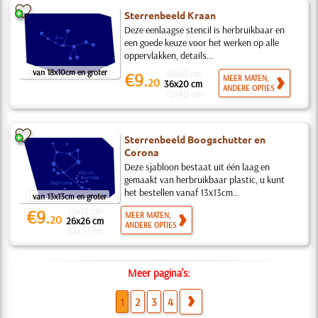
Sterrenbeeld Kraan
Deze eenlaagse stencil is herbruikbaar en
een goede keuze voor het werken op alle
oppervlakken, details...
van 18x10cm en groter
18x10 cm
€9.
MEER MATEN,
20
36x20 cm
ANDERE OPTIES
72x40 cm
Sterrenbeeld Boogschutter en
Corona
Deze sjabloon bestaat uit één laag en
gemaakt van herbruikbaar plastic, u kunt
het bestellen vanaf 13x13cm...
van 13x13cm en groter
13x13 cm
€9.
MEER MATEN,
20
26x26 cm
ANDERE OPTIES
52x51 cm
Meer pagina's:
1
2
3
4