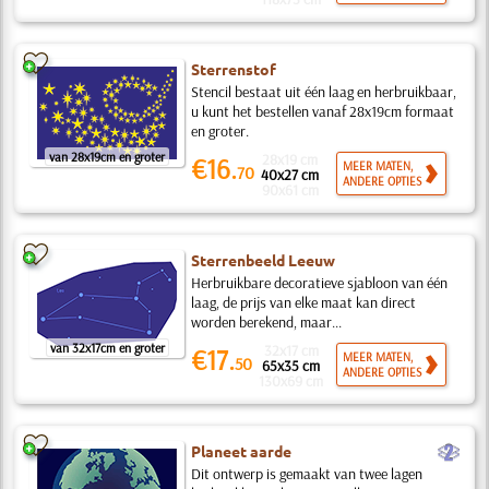
Sterrenstof
Stencil bestaat uit één laag en herbruikbaar,
u kunt het bestellen vanaf 28x19cm formaat
en groter.
van 28x19cm en groter
28x19 cm
€16.
MEER MATEN,
70
40x27 cm
ANDERE OPTIES
90x61 cm
Sterrenbeeld Leeuw
Herbruikbare decoratieve sjabloon van één
laag, de prijs van elke maat kan direct
worden berekend, maar...
van 32x17cm en groter
32x17 cm
€17.
MEER MATEN,
50
65x35 cm
ANDERE OPTIES
130x69 cm
b
Planeet aarde
Dit ontwerp is gemaakt van twee lagen