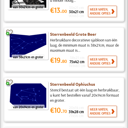
u minder nodig...
van 30x21cm en groter
30x21 cm
€13.
MEER MATEN,
00
30x21 cm
ANDERE OPTIES
90x63 cm
Sterrenbeeld Grote Beer
Herbruikbare decoratieve sjabloon van één
laag, de minimum maat is 38x21cm, maar de
maximum maat is...
van 38x21cm en groter
38x21 cm
€19.
MEER MATEN,
80
75x42 cm
ANDERE OPTIES
149x83 cm
Sterrenbeeld Ophiuchus
Stencil bestaat uit één laag en herbruikbaar,
u kunt het bestellen vanaf 20x14cm formaat
en groter.
van 20x14cm en groter
20x14 cm
€10.
MEER MATEN,
70
39x28 cm
ANDERE OPTIES
77x56 cm