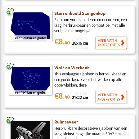
Sterrenbeeld Slangenkop
Sjabloon voor schilderen en decoreren, één
laag, herbruikbaar en compatibel met alle
verf, kleinst mogelijke...
van 15x9cm en groter
15x9 cm
€8.
MEER MATEN,
40
28x16 cm
ANDERE OPTIES
57x32 cm
Wolf en Vierkant
This eenlaagse sjabloon is herbruikbaar en
een goede keuze voor het werken op alle
oppervlakken, deze...
van 11x11cm en groter
11x11 cm
€8.
MEER MATEN,
40
21x22 cm
ANDERE OPTIES
42x44 cm
Ruimteveer
Herbruikbare decoratieve sjabloon van één
laag, kleinst mogelijke maat is 30x21cm, als