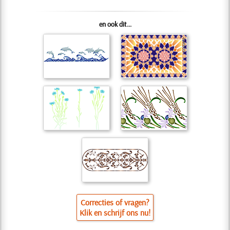
en ook dit...
Correcties of vragen?
Klik en schrijf ons nu!