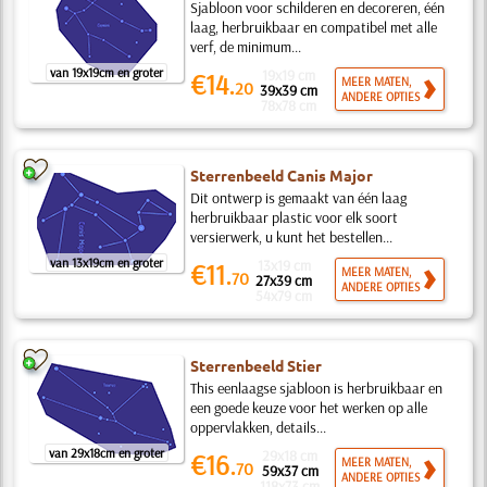
Sjabloon voor schilderen en decoreren, één
laag, herbruikbaar en compatibel met alle
verf, de minimum...
van 19x19cm en groter
19x19 cm
€14.
MEER MATEN,
20
39x39 cm
ANDERE OPTIES
78x78 cm
Sterrenbeeld Canis Major
Dit ontwerp is gemaakt van één laag
herbruikbaar plastic voor elk soort
versierwerk, u kunt het bestellen...
van 13x19cm en groter
13x19 cm
€11.
MEER MATEN,
70
27x39 cm
ANDERE OPTIES
54x79 cm
Sterrenbeeld Stier
This eenlaagse sjabloon is herbruikbaar en
een goede keuze voor het werken op alle
oppervlakken, details...
van 29x18cm en groter
29x18 cm
€16.
MEER MATEN,
70
59x37 cm
ANDERE OPTIES
118x73 cm