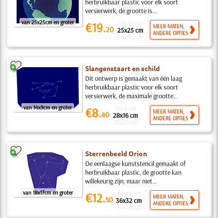
herbruikbaar plastic voor elk soort
versierwerk, de grootte is...
van 25x25cm en groter
25x25 cm
€19.
MEER MATEN,
20
25x25 cm
ANDERE OPTIES
60x60 cm
Slangenstaart en schild
Dit ontwerp is gemaakt van één laag
herbruikbaar plastic voor elk soort
versierwerk, de maximale grootte...
van 14x9cm en groter
14x9 cm
€8.
MEER MATEN,
40
28x16 cm
ANDERE OPTIES
56x33 cm
Sterrenbeeld Orion
De eenlaagse kunststencil gemaakt of
herbruikbaar plastic, de grootte kan
willekeurig zijn, maar niet...
van 18x17cm en groter
18x17 cm
€12.
MEER MATEN,
50
36x32 cm
ANDERE OPTIES
74x66 cm