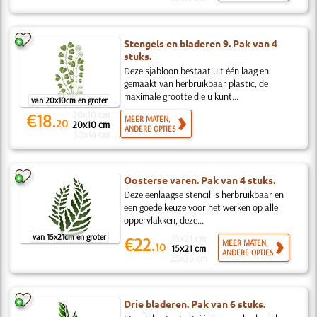
Stengels en bladeren 9. Pak van 4
stuks.
Deze sjabloon bestaat uit één laag en
gemaakt van herbruikbaar plastic, de
maximale grootte die u kunt...
van 20x10cm en groter
20x10 cm
€18.
MEER MATEN,
20
20x10 cm
ANDERE OPTIES
30x14 cm
Oosterse varen. Pak van 4 stuks.
Deze eenlaagse stencil is herbruikbaar en
een goede keuze voor het werken op alle
oppervlakken, deze...
van 15x21cm en groter
15x21 cm
€22.
MEER MATEN,
10
15x21 cm
ANDERE OPTIES
25x35 cm
Drie bladeren. Pak van 6 stuks.