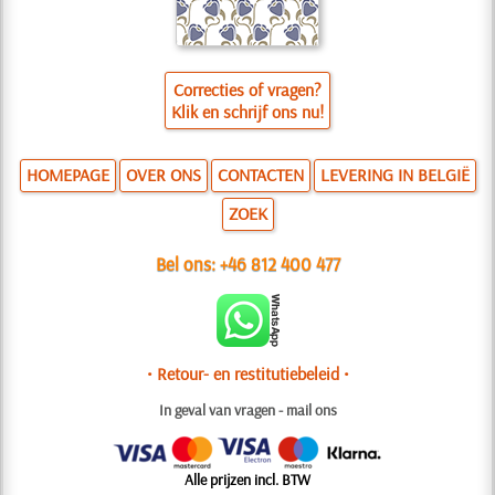
Correcties of vragen?
Klik en schrijf ons nu!
HOMEPAGE
OVER ONS
CONTACTEN
LEVERING IN BELGIË
ZOEK
Bel ons:
+46 812 400 477
• Retour- en restitutiebeleid •
In geval van vragen - mail ons
Alle prijzen incl. BTW