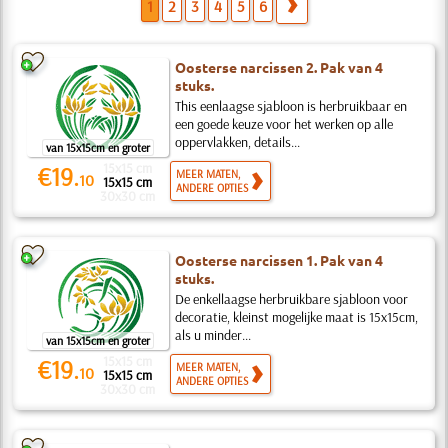
1
2
3
4
5
6
Oosterse narcissen 2. Pak van 4
stuks.
This eenlaagse sjabloon is herbruikbaar en
een goede keuze voor het werken op alle
oppervlakken, details...
van 15x15cm en groter
15x15 cm
€19.
MEER MATEN,
10
15x15 cm
ANDERE OPTIES
30x30 cm
Oosterse narcissen 1. Pak van 4
stuks.
De enkellaagse herbruikbare sjabloon voor
decoratie, kleinst mogelijke maat is 15x15cm,
als u minder...
van 15x15cm en groter
15x15 cm
€19.
MEER MATEN,
10
15x15 cm
ANDERE OPTIES
30x30 cm