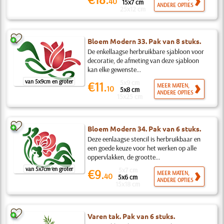
40
15x7 cm
ANDERE OPTIES
25x12 cm
Bloem Modern 33. Pak van 8 stuks.
De enkellaagse herbruikbare sjabloon voor
decoratie, de afmeting van deze sjabloon
kan elke gewenste...
van 5x9cm en groter
5x9 cm
€11.
MEER MATEN,
10
5x8 cm
ANDERE OPTIES
15x25 cm
Bloem Modern 34. Pak van 6 stuks.
Deze eenlaagse stencil is herbruikbaar en
een goede keuze voor het werken op alle
oppervlakken, de grootte...
van 5x7cm en groter
5x7 cm
€9.
MEER MATEN,
40
5x6 cm
ANDERE OPTIES
15x18 cm
Varen tak. Pak van 6 stuks.