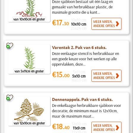
Deze sjabloon bestaat uit één laag en
gemaakt van herbruikbaar plastic, de
maximale grootte die u kunt...
van 10x10cm en groter
10x10 cm
€17.
MEER MATEN,
30
10x10 cm
ANDERE OPTIES
25x24 cm
Varentak 2. Pak van 6 stuks.
Deze eenlaagse stencil is herbruikbaar en
een goede keuze voor het werken op alle
oppervlakken, deze...
van 5x11cm en groter
5x11 cm
€15.
MEER MATEN,
00
5x10 cm
ANDERE OPTIES
16x33 cm
Dennenappels. Pak van 6 stuks.
De enkellaagse herbruikbare sjabloon voor
decoratie, de minimum maat is 12x10cm,
maar de maximum maat...
van 12x10cm en groter
12x10 cm
€18.
MEER MATEN,
40
11x9 cm
ANDERE OPTIES
22x19 cm