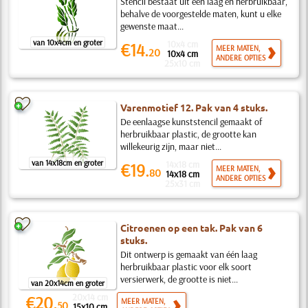
Stencil bestaat uit één laag en herbruikbaar,
behalve de voorgestelde maten, kunt u elke
gewenste maat...
van 10x4cm en groter
10x4 cm
€14.
MEER MATEN,
20
10x4 cm
ANDERE OPTIES
25x10 cm
Varenmotief 12. Pak van 4 stuks.
De eenlaagse kunststencil gemaakt of
herbruikbaar plastic, de grootte kan
willekeurig zijn, maar niet...
van 14x18cm en groter
14x18 cm
€19.
MEER MATEN,
80
14x18 cm
ANDERE OPTIES
25x31 cm
Citroenen op een tak. Pak van 6
stuks.
Dit ontwerp is gemaakt van één laag
herbruikbaar plastic voor elk soort
versierwerk, de grootte is niet...
van 20x14cm en groter
20x14 cm
€20.
MEER MATEN,
50
15x10 cm