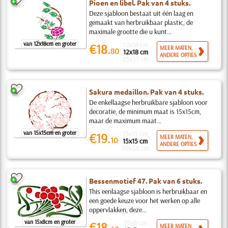
Pioen en libel. Pak van 4 stuks.
Deze sjabloon bestaat uit één laag en
gemaakt van herbruikbaar plastic, de
maximale grootte die u kunt...
van 12x18cm en groter
12x18 cm
€18.
MEER MATEN,
80
12x18 cm
ANDERE OPTIES
25x37 cm
Sakura medaillon. Pak van 4 stuks.
De enkellaagse herbruikbare sjabloon voor
decoratie, de minimum maat is 15x15cm,
maar de maximum maat...
van 15x15cm en groter
15x15 cm
€19.
MEER MATEN,
10
15x15 cm
ANDERE OPTIES
30x30 cm
Bessenmotief 47. Pak van 6 stuks.
This eenlaagse sjabloon is herbruikbaar en
een goede keuze voor het werken op alle
oppervlakken, deze...
van 15x8cm en groter
15x8 cm
€18.
MEER MATEN,