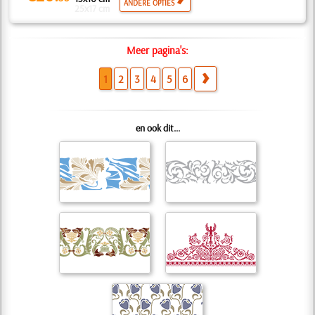
ANDERE OPTIES
25x17 cm
Meer pagina's:
1
2
3
4
5
6
en ook dit...