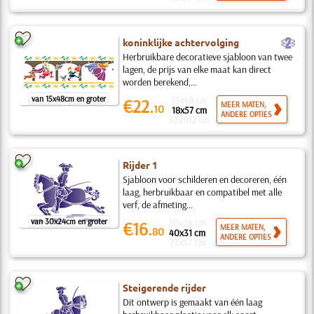
b
koninklijke achtervolging
Herbruikbare decoratieve sjabloon van twee
lagen, de prijs van elke maat kan direct
worden berekend,...
van 15x48cm en groter
15x48 cm
€22.
MEER MATEN,
10
18x57 cm
ANDERE OPTIES
32x102 cm
Rijder 1
Sjabloon voor schilderen en decoreren, één
laag, herbruikbaar en compatibel met alle
verf, de afmeting...
van 30x24cm en groter
30x24 cm
€16.
MEER MATEN,
80
40x31 cm
ANDERE OPTIES
73x57 cm
Steigerende rijder
Dit ontwerp is gemaakt van één laag