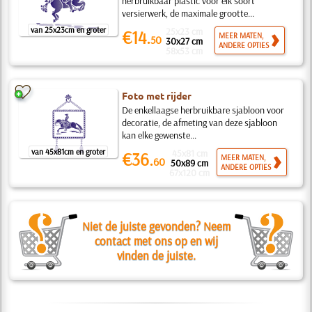
herbruikbaar plastic voor elk soort
versierwerk, de maximale grootte...
van 25x23cm en groter
25x23 cm
€14.
MEER MATEN,
50
30x27 cm
ANDERE OPTIES
58x53 cm
Foto met rijder
De enkellaagse herbruikbare sjabloon voor
decoratie, de afmeting van deze sjabloon
kan elke gewenste...
van 45x81cm en groter
45x81 cm
€36.
MEER MATEN,
60
50x89 cm
ANDERE OPTIES
67x120 cm
Niet de juiste gevonden? Neem
contact met ons op en wij
vinden de juiste.