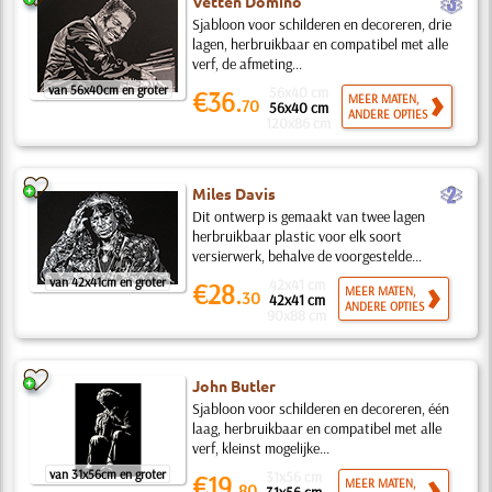
c
Vetten Domino
Sjabloon voor schilderen en decoreren, drie
lagen, herbruikbaar en compatibel met alle
verf, de afmeting...
van 56x40cm en groter
56x40 cm
€36.
MEER MATEN,
70
56x40 cm
ANDERE OPTIES
120x86 cm
b
Miles Davis
Dit ontwerp is gemaakt van twee lagen
herbruikbaar plastic voor elk soort
versierwerk, behalve de voorgestelde...
van 42x41cm en groter
42x41 cm
€28.
MEER MATEN,
30
42x41 cm
ANDERE OPTIES
90x88 cm
John Butler
Sjabloon voor schilderen en decoreren, één
laag, herbruikbaar en compatibel met alle
verf, kleinst mogelijke...
van 31x56cm en groter
31x56 cm
€19.
MEER MATEN,
80