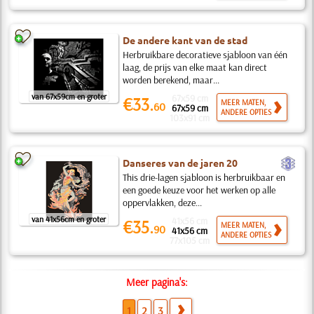
De andere kant van de stad
Herbruikbare decoratieve sjabloon van één
laag, de prijs van elke maat kan direct
worden berekend, maar...
van 67x59cm en groter
67x59 cm
€33.
MEER MATEN,
60
67x59 cm
ANDERE OPTIES
103x91 cm
c
Danseres van de jaren 20
This drie-lagen sjabloon is herbruikbaar en
een goede keuze voor het werken op alle
oppervlakken, deze...
van 41x56cm en groter
41x56 cm
€35.
MEER MATEN,
90
41x56 cm
ANDERE OPTIES
77x105 cm
Meer pagina's:
1
2
3