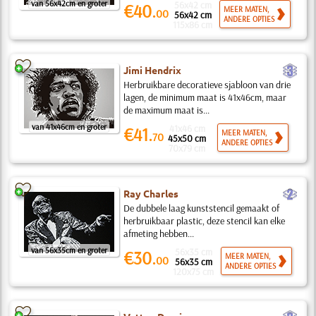
van 56x42cm en groter
56x42 cm
€40.
MEER MATEN,
00
56x42 cm
ANDERE OPTIES
115x86 cm
c
Jimi Hendrix
Herbruikbare decoratieve sjabloon van drie
lagen, de minimum maat is 41x46cm, maar
de maximum maat is...
van 41x46cm en groter
41x46 cm
€41.
MEER MATEN,
70
45x50 cm
ANDERE OPTIES
70x79 cm
b
Ray Charles
De dubbele laag kunststencil gemaakt of
herbruikbaar plastic, deze stencil kan elke
afmeting hebben...
van 56x35cm en groter
56x35 cm
€30.
MEER MATEN,
00
56x35 cm
ANDERE OPTIES
120x75 cm