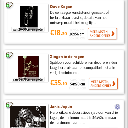
Dave Kegan
De eenlaagse kunststencil gemaakt of
herbruikbaar plastic, details van het
ontwerp maakt het mogelijk...
van 26x56cm en groter
26x56 cm
€18.
MEER MATEN,
30
26x56 cm
ANDERE OPTIES
55x118 cm
Zingen in de regen
Sjabloon voor schilderen en decoreren, één
laag, herbruikbaar en compatibel met alle
verf, de minimum...
van 54x78cm en groter
54x78 cm
€35.
MEER MATEN,
10
54x78 cm
ANDERE OPTIES
118x170 cm
c
Janis Joplin
Herbruikbare decoratieve sjabloon van drie
lagen, de minimum maat is 56x42cm, maar
de maximum maat is...