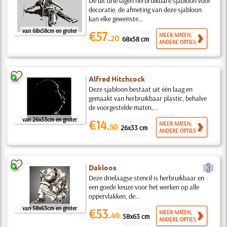
De uit drie lagen herbruikbare sjabloon voor
decoratie, de afmeting van deze sjabloon
kan elke gewenste...
van 68x58cm en groter
68x58 cm
€57.
MEER MATEN,
20
68x58 cm
ANDERE OPTIES
90x77 cm
Alfred Hitchcock
Deze sjabloon bestaat uit één laag en
gemaakt van herbruikbaar plastic, behalve
de voorgestelde maten,...
van 26x33cm en groter
26x33 cm
€14.
MEER MATEN,
50
26x33 cm
ANDERE OPTIES
72x91 cm
c
Dakloos
Deze drielaagse stencil is herbruikbaar en
een goede keuze voor het werken op alle
oppervlakken, de...
van 58x63cm en groter
58x63 cm
€53.
MEER MATEN,
40
58x63 cm
ANDERE OPTIES
82x89 cm