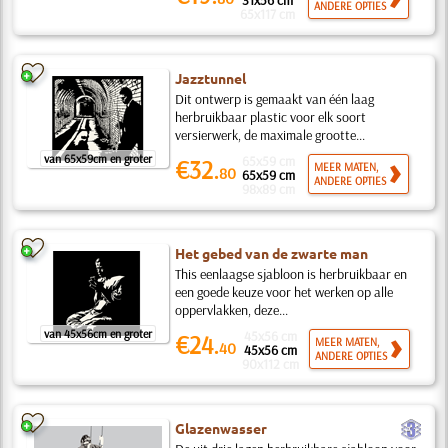
31x56 cm
ANDERE OPTIES
65x117 cm
Jazztunnel
Dit ontwerp is gemaakt van één laag
herbruikbaar plastic voor elk soort
versierwerk, de maximale grootte...
van 65x59cm en groter
65x59 cm
€32.
MEER MATEN,
80
65x59 cm
ANDERE OPTIES
98x89 cm
Het gebed van de zwarte man
This eenlaagse sjabloon is herbruikbaar en
een goede keuze voor het werken op alle
oppervlakken, deze...
van 45x56cm en groter
45x56 cm
€24.
MEER MATEN,
40
45x56 cm
ANDERE OPTIES
90x112 cm
c
Glazenwasser