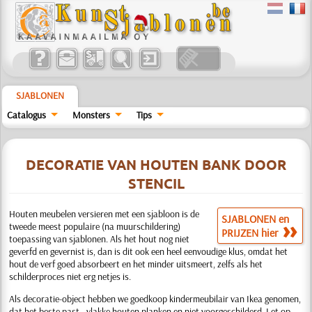
SJABLONEN
Catalogus
Monsters
Tips
DECORATIE VAN HOUTEN BANK DOOR
STENCIL
Houten meubelen versieren met een sjabloon is de
SJABLONEN en
tweede meest populaire (na muurschildering)
PRIJZEN hier
toepassing van sjablonen. Als het hout nog niet
geverfd en gevernist is, dan is dit ook een heel eenvoudige klus, omdat het
hout de verf goed absorbeert en het minder uitsmeert, zelfs als het
schilderproces niet erg netjes is.
Als decoratie-object hebben we goedkoop kindermeubilair van Ikea genomen,
dat het beste past - vlakke houten planken en niet voorgeschilderd. Let op -