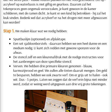
acrylverf op waterbasis is niet giftig en geurloos. Daarom zal het
tekenproces geen ongemak veroorzaken, je kunt gewoon in de kamer
schilderen, met de ramen dicht. Je kunt er een kind bij betrekken - hij zal het
leuk vinden. Bedenk wel dat acrylverf er na het drogen niet meer afgewassen
kan worden!
Stap 1.
We maken klaar wat we nodig hebben:
Spuitbuslijm (optioneel) en afplaktape.
Een set sjabloonborstels - daarvan hebben we een heel dunne en een
medium nodig. U kunt zich redden met gewone sponzen voor de
afwas.
De stencil zelf en een kleurenafdruk met de nodige instructies voor
het aanbrengen van deze specifieke stencil.
Verven. We hebben drie primaire kleuren genomen - blauw,
karmozijnrood en geel. We zullen alle tinten daaruit mengen. Om geld
te besparen, hebben we ook zwarte verf. Om er grijs uit te halen - ook
wit. Dus - 5 potjes. Laten we zeggen dat de verf erin bijna niet minder
werd, zodat er weinig werd uitgegeven aan drie vrij grote tekeningen.