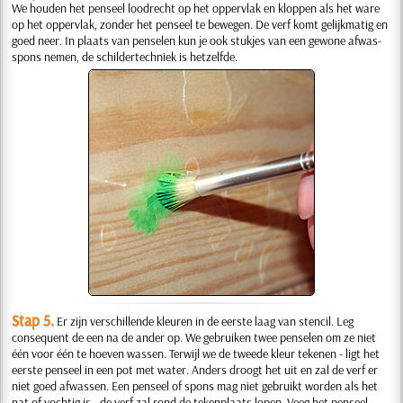
We houden het penseel loodrecht op het oppervlak en kloppen als het ware
op het oppervlak, zonder het penseel te bewegen. De verf komt gelijkmatig en
goed neer. In plaats van penselen kun je ook stukjes van een gewone afwas-
spons nemen, de schildertechniek is hetzelfde.
Stap 5.
Er zijn verschillende kleuren in de eerste laag van stencil. Leg
consequent de een na de ander op. We gebruiken twee penselen om ze niet
één voor één te hoeven wassen. Terwijl we de tweede kleur tekenen - ligt het
eerste penseel in een pot met water. Anders droogt het uit en zal de verf er
niet goed afwassen. Een penseel of spons mag niet gebruikt worden als het
nat of vochtig is - de verf zal rond de tekenplaats lopen. Veeg het penseel