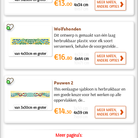
3x26 cm
€13.
MEER MATEN,
00
4x34 cm
ANDERE OPTIES
8x67 cm
Wolfshonden
Dit ontwerp is gemaakt van één laag
herbruikbaar plastic voor elk soort
versierwerk, behalve de voorgestelde...
van 4x30cm en groter
4x30 cm
€16.
MEER MATEN,
80
6x44 cm
ANDERE OPTIES
10x71 cm
Pauwen 2
This eenlaagse sjabloon is herbruikbaar en
een goede keuze voor het werken op alle
oppervlakken, de...
van 3x30cm en groter
3x30 cm
€14.
MEER MATEN,
50
4x39 cm
ANDERE OPTIES
7x69 cm
Meer pagina's: