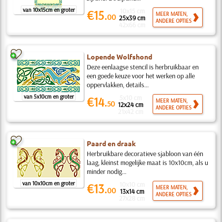
van 10x15cm en groter
10x15 cm
€15.
MEER MATEN,
00
25x39 cm
ANDERE OPTIES
42x66 cm
Lopende Wolfshond
Deze eenlaagse stencil is herbruikbaar en
een goede keuze voor het werken op alle
oppervlakken, details...
van 5x10cm en groter
5x10 cm
€14.
MEER MATEN,
50
12x24 cm
ANDERE OPTIES
21x42 cm
Paard en draak
Herbruikbare decoratieve sjabloon van één
laag, kleinst mogelijke maat is 10x10cm, als u
minder nodig...
van 10x10cm en groter
10x10 cm
€13.
MEER MATEN,
00
13x14 cm
ANDERE OPTIES
27x28 cm