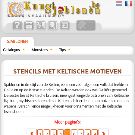
SJABLONEN
Catalogus
Monsters
Tips
STENCILS MET KELTISCHE MOTIEVEN
Sjablonen in de stijl van de Kelten, eens een zeer algemeen volk dat leefde in
Gallië en op de Britse eilanden. De Kelten werden ook wel Galliërs genoemd.
De sectie bevat Keltische kruisen, ineengestrengelde patronen van Keltische
ligatuur, mythische dieren die de Kelten schilderden in hun huizen en op hun
wapens. Verschillende mogelijkheden voor ornamenten met de Keltische
levensboom.
Meer pagina's:
1
2
3
4
5
6
7
8
9