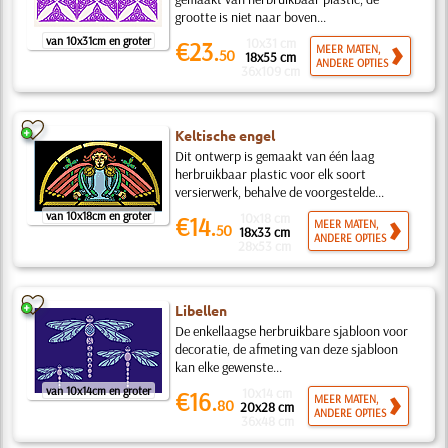
grootte is niet naar boven...
van 10x31cm en groter
10x31 cm
€23.
MEER MATEN,
50
18x55 cm
ANDERE OPTIES
36x109 cm
Keltische engel
Dit ontwerp is gemaakt van één laag
herbruikbaar plastic voor elk soort
versierwerk, behalve de voorgestelde...
van 10x18cm en groter
10x18 cm
€14.
MEER MATEN,
50
18x33 cm
ANDERE OPTIES
28x53 cm
Libellen
De enkellaagse herbruikbare sjabloon voor
decoratie, de afmeting van deze sjabloon
kan elke gewenste...
van 10x14cm en groter
10x14 cm
€16.
MEER MATEN,
80
20x28 cm
ANDERE OPTIES
36x48 cm