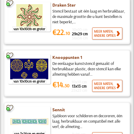
Draken Ster
Stencil bestaat uit één laag en herbruikbaar,
de maximale grootte die u kunt bestellen is
niet beperkt,...
van 10x10cm en groter
10x10 cm
€22.
MEER MATEN,
10
29x29 cm
ANDERE OPTIES
56x56 cm
Knooppunten 1
De eenlaagse kunststencil gemaakt of
herbruikbaar plastic, deze stencil kan elke
afmeting hebben vanaf...
van 10x10cm en groter
10x10 cm
€14.
MEER MATEN,
50
13x13 cm
ANDERE OPTIES
25x25 cm
Sennit
Sjabloon voor schilderen en decoreren, één
laag, herbruikbaar en compatibel met alle
verf, de afmeting...
van 3x26cm en groter