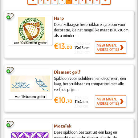
Harp
De enkellaagse herbruikbare sjabloon voor
decoratie, kleinst mogelijke maat is 10x10cm,
als u minder...
van 10x10cm en groter
10x10 cm
€13.
MEER MATEN,
00
13x13 cm
ANDERE OPTIES
21x21 cm
Diamant golf
Sjabloon voor schilderen en decoreren, één
laag, herbruikbaar en compatibel met alle
verf, de prijs...
van 11x4cm en groter
11x4 cm
€10.
MEER MATEN,
70
11x4 cm
ANDERE OPTIES
23x8 cm
Mozaïek
Deze sjabloon bestaat uit één laag en
gemaakt van herbruikbaar plastic, de