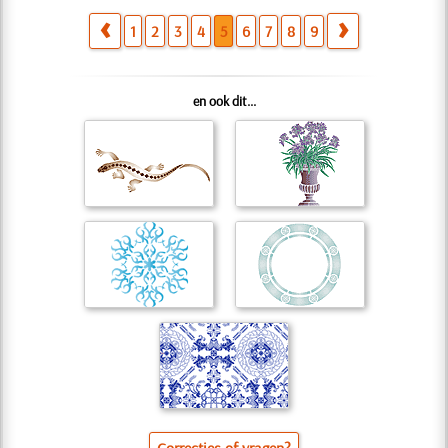
1
2
3
4
5
6
7
8
9
en ook dit...