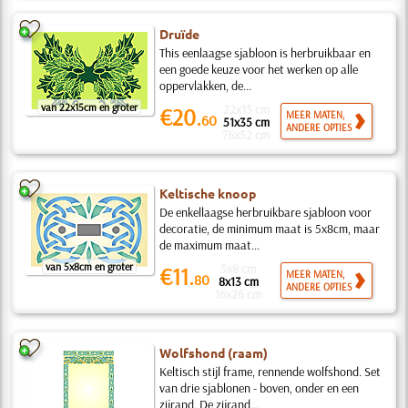
Druïde
This eenlaagse sjabloon is herbruikbaar en
een goede keuze voor het werken op alle
oppervlakken, de...
van 22x15cm en groter
22x15 cm
€20.
MEER MATEN,
60
51x35 cm
ANDERE OPTIES
76x52 cm
Keltische knoop
De enkellaagse herbruikbare sjabloon voor
decoratie, de minimum maat is 5x8cm, maar
de maximum maat...
van 5x8cm en groter
5x8 cm
€11.
MEER MATEN,
80
8x13 cm
ANDERE OPTIES
16x26 cm
Wolfshond (raam)
Keltisch stijl frame, rennende wolfshond. Set
van drie sjablonen - boven, onder en een
zijrand. De zijrand...