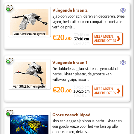
b
Vliegende kraan 2
Sjabloon voor schilderen en decoreren, twee
lagen, herbruikbaar en compatibel met alle
verf, de prijs...
van 37x18cm en groter
37x18 cm
€20.
MEER MATEN,
00
37x18 cm
ANDERE OPTIES
82x40 cm
b
Vliegende kraan 1
De dubbele laag kunststencil gemaakt of
herbruikbaar plastic, de grootte kan
willekeurig zijn, maar...
van 30x25cm en groter
30x25 cm
€20.
MEER MATEN,
00
30x25 cm
ANDERE OPTIES
70x58 cm
Grote zeeschildpad
This eenlaagse sjabloon is herbruikbaar en
een goede keuze voor het werken op alle
oppervlakken, details...