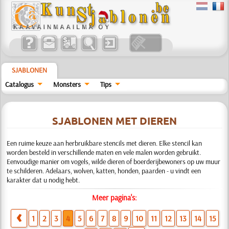
SJABLONEN
Catalogus
Monsters
Tips
SJABLONEN MET DIEREN
Een ruime keuze aan herbruikbare stencils met dieren. Elke stencil kan
worden besteld in verschillende maten en vele malen worden gebruikt.
Eenvoudige manier om vogels, wilde dieren of boerderijbewoners op uw muur
te schilderen. Adelaars, wolven, katten, honden, paarden - u vindt een
karakter dat u nodig hebt.
Meer pagina's:
1
2
3
4
5
6
7
8
9
10
11
12
13
14
15