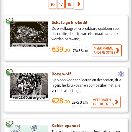
16
17
18
Schattige krokodil
De enkellaagse herbruikbare sjabloon voor
decoratie, de prijs van elke maat kan direct
worden berekend,...
van 78x56cm en groter
78x56 cm
€39.
MEER MATEN,
20
78x56 cm
ANDERE OPTIES
120x86 cm
c
Boze wolf
Sjabloon voor schilderen en decoreren, drie
lagen, herbruikbaar en compatibel met alle
verf, de afmeting...
van 23x30cm en groter
23x30 cm
€28.
MEER MATEN,
30
23x30 cm
ANDERE OPTIES
60x78 cm
Kolibriepaneel
This eenlaagse sjabloon is herbruikbaar en