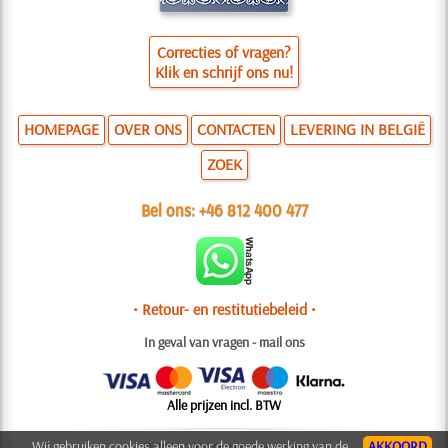
Correcties of vragen?
Klik en schrijf ons nu!
HOMEPAGE
OVER ONS
CONTACTEN
LEVERING IN BELGIË
ZOEK
Bel ons:
+46 812 400 477
• Retour- en restitutiebeleid •
In geval van vragen - mail ons
Alle prijzen incl. BTW
Wij gebruiken cookies alleen voor de goede werking van de
AKKOORD
© 2006-2025 Ontwerp: Natali M.