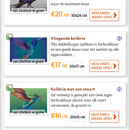
maar de maximum maat...
van 25x20cm en groter
25x20 cm
€20.
MEER MATEN,
00
30x24 cm
ANDERE OPTIES
60x48 cm
b
Vliegende kolibrie
This dubbellaagse sjabloon is herbruikbaar
en een goede keuze voor het werken op alle
oppervlakken,...
van 20x17cm en groter
20x17 cm
€17.
MEER MATEN,
50
20x17 cm
ANDERE OPTIES
50x43 cm
b
Kolibrie met een staart
Dit ontwerp is gemaakt van twee lagen
herbruikbaar plastic voor elk soort
versierwerk, de grootte is...
van 20x16cm en groter
20x16 cm
€16.
MEER MATEN,
70
20x16 cm
ANDERE OPTIES
50x40 cm