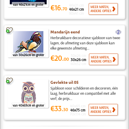
van 46x21cm en groter
46x21 cm
€16.
MEER MATEN,
70
46x21 cm
ANDERE OPTIES
90x41 cm
b
Mandarijn eend
Herbruikbare decoratieve sjabloon van twee
lagen, de afmeting van deze sjabloon kan
elke gewenste afmeting...
van 30x26cm en groter
30x26 cm
€20.
MEER MATEN,
00
30x26 cm
ANDERE OPTIES
60x52 cm
Gevlekte uil 05
Sjabloon voor schilderen en decoreren, één
laag, herbruikbaar en compatibel met alle
verf, de prijs...
van 40x65cm en groter
40x65 cm
€33.
MEER MATEN,
30
46x75 cm
ANDERE OPTIES
70x114 cm