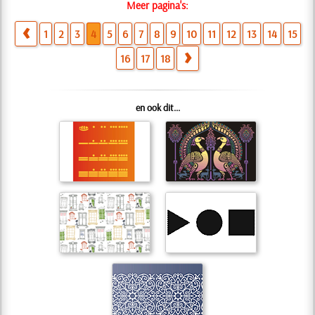
Meer pagina's:
1
2
3
4
5
6
7
8
9
10
11
12
13
14
15
16
17
18
en ook dit...