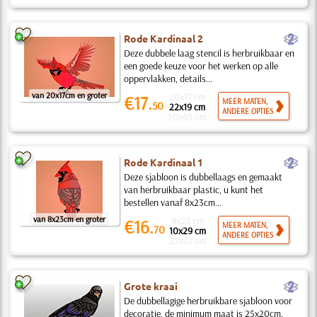
b
Rode Kardinaal 2
Deze dubbele laag stencil is herbruikbaar en
een goede keuze voor het werken op alle
oppervlakken, details...
van 20x17cm en groter
20x17 cm
€17.
MEER MATEN,
50
22x19 cm
ANDERE OPTIES
50x43 cm
b
Rode Kardinaal 1
Deze sjabloon is dubbellaags en gemaakt
van herbruikbaar plastic, u kunt het
bestellen vanaf 8x23cm...
van 8x23cm en groter
8x23 cm
€16.
MEER MATEN,
70
10x29 cm
ANDERE OPTIES
25x72 cm
b
Grote kraai
De dubbellagige herbruikbare sjabloon voor
decoratie, de minimum maat is 25x20cm,