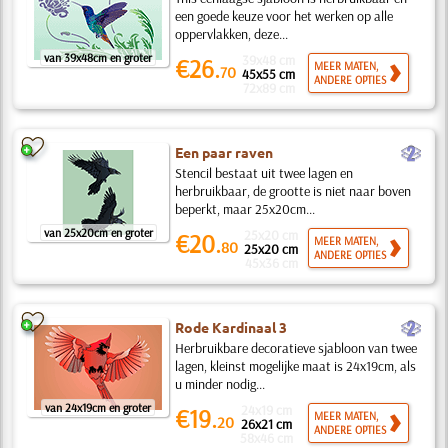
een goede keuze voor het werken op alle
oppervlakken, deze...
van 39x48cm en groter
39x48 cm
€26.
MEER MATEN,
70
45x55 cm
ANDERE OPTIES
72x89 cm
b
Een paar raven
Stencil bestaat uit twee lagen en
herbruikbaar, de grootte is niet naar boven
beperkt, maar 25x20cm...
van 25x20cm en groter
25x20 cm
€20.
MEER MATEN,
80
25x20 cm
ANDERE OPTIES
45x36 cm
b
Rode Kardinaal 3
Herbruikbare decoratieve sjabloon van twee
lagen, kleinst mogelijke maat is 24x19cm, als
u minder nodig...
van 24x19cm en groter
24x19 cm
€19.
MEER MATEN,
20
26x21 cm
ANDERE OPTIES
58x46 cm