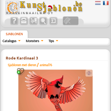
SJABLONEN
Catalogus
Monsters
Tips
Rode Kardinaal 3
/
Sjablonen met dieren
animal76
b