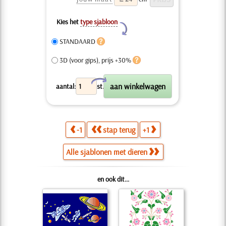
Kies het
type sjabloon
Y
STANDAARD
3D (voor gips), prijs +30%
X
aantal:
st.
-1
stap terug
+1
Alle sjablonen met dieren
en ook dit...