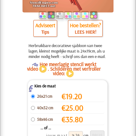
Adviseert
Hoe bestellen?
Tips
LEES HIER!
Herbruikbare decoratieve sjabloon van twee
lagen, kleinst mogelijke maat is 24x19cm, als u
minder nodig heeft - schrijf ons dan een e-mail.
O
Hoe meerlagig stencil werkt
video
. Schilderen met verfroller
video:
Kies de maat
Z
€
19.20
26x21 cm
€
25.00
40x32 cm
€
35.80
58x46 cm
... of ...
jouw maat
cm