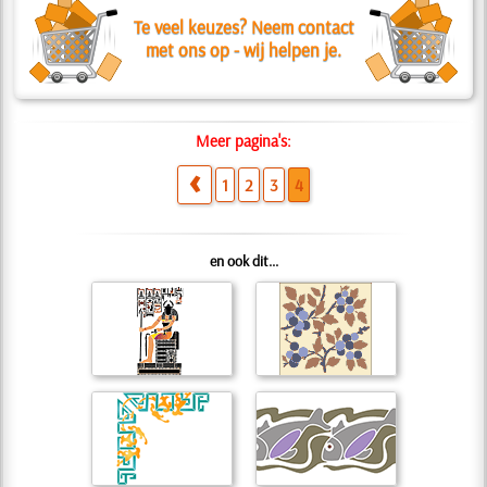
Te veel keuzes? Neem contact
met ons op - wij helpen je.
Meer pagina's:
1
2
3
4
en ook dit...