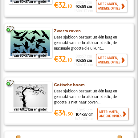
van 80x57cm en groter
80x57 cm
€32.
MEER MATEN,
10
92x65 cm
ANDERE OPTIES
160x113 cm
Zwerm raven
Deze sjabloon bestaat uit één laag en
gemaakt van herbruikbaar plastic, de
maximale grootte die u kunt...
van 80x57cm en groter
80x57 cm
€32.
MEER MATEN,
10
92x65 cm
ANDERE OPTIES
160x113 cm
Gotische boom
Deze sjabloon bestaat uit één laag en
gemaakt van herbruikbaar plastic, de
grootte is niet naar boven...
van 60x51cm en groter
60x51 cm
€34.
MEER MATEN,
30
104x87 cm
ANDERE OPTIES
143x120 cm