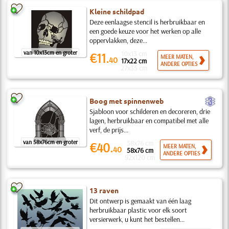
Kleine schildpad
Deze eenlaagse stencil is herbruikbaar en
een goede keuze voor het werken op alle
oppervlakken, deze...
van 10x13cm en groter
10x13 cm
€11.
MEER MATEN,
40
17x22 cm
ANDERE OPTIES
27x35 cm
c
Boog met spinnenweb
Sjabloon voor schilderen en decoreren, drie
lagen, herbruikbaar en compatibel met alle
verf, de prijs...
van 58x76cm en groter
58x76 cm
€40.
MEER MATEN,
40
58x76 cm
ANDERE OPTIES
92x120 cm
13 raven
Dit ontwerp is gemaakt van één laag
herbruikbaar plastic voor elk soort
versierwerk, u kunt het bestellen...