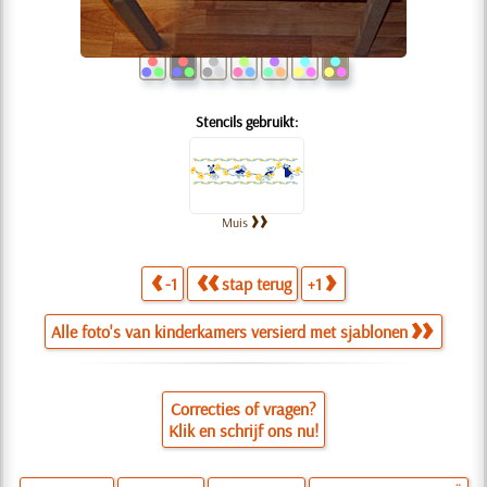
Stencils gebruikt:
Muis
-1
stap terug
+1
Alle foto's van kinderkamers versierd met sjablonen
Correcties of vragen?
Klik en schrijf ons nu!