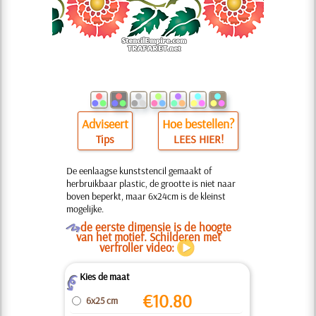
Adviseert
Hoe bestellen?
Tips
LEES HIER!
De eenlaagse kunststencil gemaakt of
herbruikbaar plastic, de grootte is niet naar
boven beperkt, maar 6x24cm is de kleinst
mogelijke.
O
de eerste dimensie is de hoogte
van het motief. Schilderen met
verfroller video:
Kies de maat
Z
€
10.80
6x25 cm