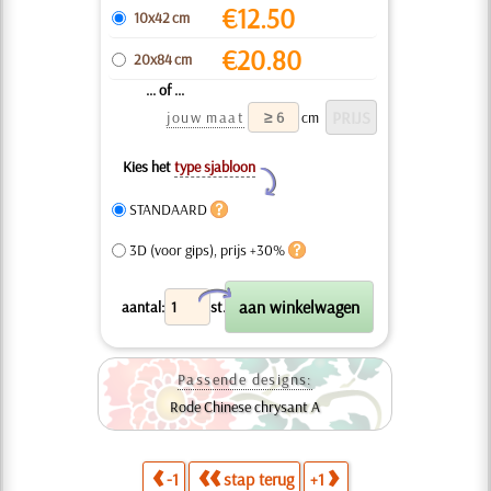
€
12.50
10x42 cm
€
20.80
20x84 cm
... of ...
jouw maat
cm
Kies het
type sjabloon
Y
STANDAARD
3D (voor gips), prijs +30%
X
aantal:
st.
Passende designs:
Rode Chinese chrysant A
-1
stap terug
+1