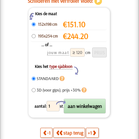
Schilderen met verfroller video:
Kies de maat
Z
€
151.10
152x198 cm
€
244.20
195x254 cm
... of ...
jouw maat
cm
Kies het
type sjabloon
Y
STANDAARD
3D (voor gips), prijs +30%
X
aantal:
st.
-1
stap terug
+1