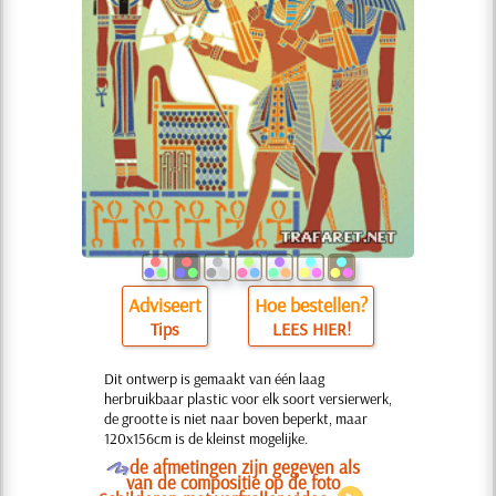
Adviseert
Hoe bestellen?
Tips
LEES HIER!
Dit ontwerp is gemaakt van één laag
herbruikbaar plastic voor elk soort versierwerk,
de grootte is niet naar boven beperkt, maar
120x156cm is de kleinst mogelijke.
O
de afmetingen zijn gegeven als
van de compositie op de foto