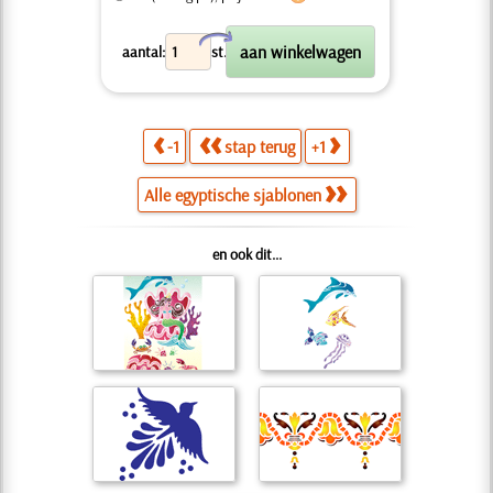
X
aantal:
st.
-1
stap terug
+1
Alle egyptische sjablonen
en ook dit...