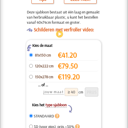
Deze sjabloon bestaat uit één laag en gemaakt
van herbruikbaar plastic, u kunt het bestellen
vanaf 40x74cm formaat en groter.
O
Schilderen met verfroller video:
Kies de maat
Z
€
41.20
81x150 cm
€
79.50
120x222 cm
€
119.20
150x278 cm
... of ...
jouw maat
cm
Kies het
type sjabloon
Y
STANDAARD
3D (voor gips), prijs +30%