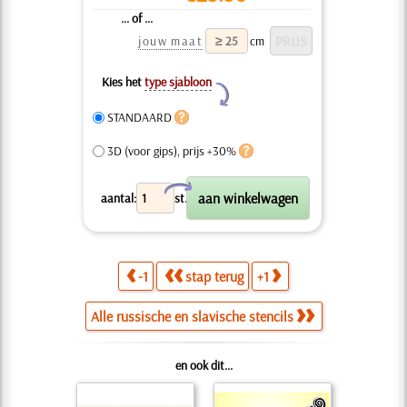
... of ...
jouw maat
cm
Kies het
type sjabloon
Y
STANDAARD
3D (voor gips), prijs +30%
X
aantal:
st.
-1
stap terug
+1
Alle russische en slavische stencils
en ook dit...