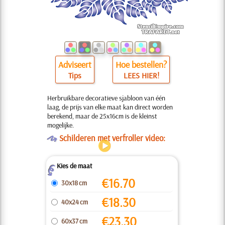
Adviseert
Hoe bestellen?
Tips
LEES HIER!
Herbruikbare decoratieve sjabloon van één
laag, de prijs van elke maat kan direct worden
berekend, maar de 25x16cm is de kleinst
mogelijke.
O
Schilderen met verfroller video:
Kies de maat
Z
€
16.70
30x18 cm
€
18.30
40x24 cm
€
23.30
60x37 cm