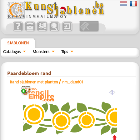
SJABLONEN
Catalogus
Monsters
Tips
Paardebloem rand
/
Rand sjablonen met planten
nm_dand01
a