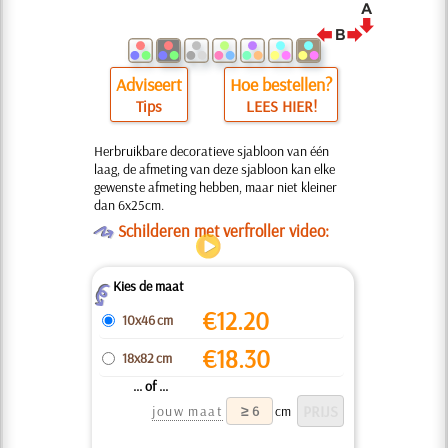
Adviseert
Hoe bestellen?
Tips
LEES HIER!
Herbruikbare decoratieve sjabloon van één
laag, de afmeting van deze sjabloon kan elke
gewenste afmeting hebben, maar niet kleiner
dan 6x25cm.
O
Schilderen met verfroller video:
Kies de maat
Z
€
12.20
10x46 cm
€
18.30
18x82 cm
... of ...
jouw maat
cm