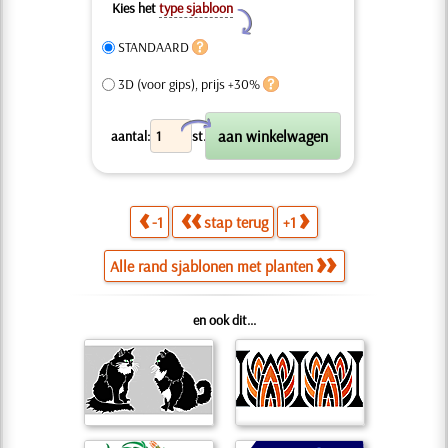
Kies het
type sjabloon
Y
STANDAARD
3D (voor gips), prijs +30%
X
aantal:
st.
-1
stap terug
+1
Alle rand sjablonen met planten
en ook dit...