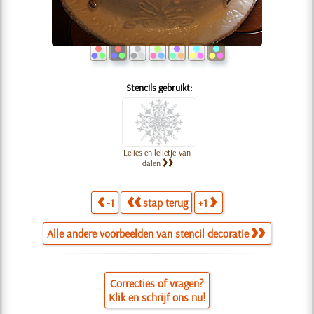
Stencils gebruikt:
Lelies en lelietje-van-
dalen
-1
stap terug
+1
Alle andere voorbeelden van stencil decoratie
Correcties of vragen?
Klik en schrijf ons nu!