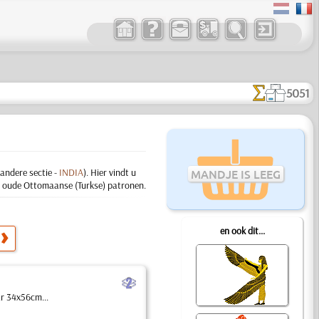
5051
andere sectie -
INDIA
). Hier vindt u
MANDJE IS LEEG
n oude Ottomaanse (Turkse) patronen.
en ook dit...
b
ar 34x56cm...