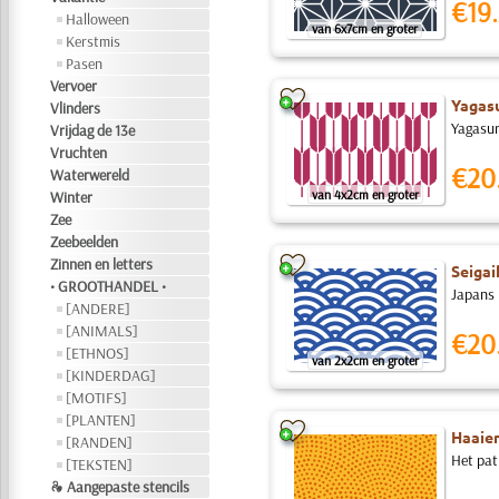
€19.
Halloween
van 6x7cm en groter
Kerstmis
Pasen
Vervoer
Yagasu
Vlinders
Yagasuri
Vrijdag de 13e
Vruchten
€20
Waterwereld
van 4x2cm en groter
Winter
Zee
Zeebeelden
Zinnen en letters
Seigai
• GROOTHANDEL •
Japans 
[ANDERE]
[ANIMALS]
€20
[ETHNOS]
van 2x2cm en groter
[KINDERDAG]
[MOTIFS]
[PLANTEN]
Haaie
[RANDEN]
Het pat
[TEKSTEN]
❧ Aangepaste stencils