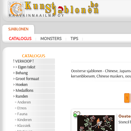
SJABLONEN
CATALOGUS
MONSTERS
TIPS
|
|
|
CATALOGUS
! VERKOOP !
> > Eigen tekst
Oosterse sjablonen - Chinese, Japans
> Behang
kersenbloesem, Chinese maskers, oos
> Groot formaat
> Hoeken
> Medaillons
> Randen
1
Anderen
Etnos
Fauna
Ooster
Kinderen
Stencil
Klassiek