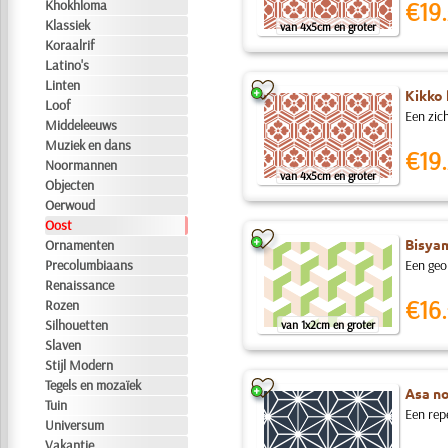
Khokhloma
€19.
Klassiek
van 4x5cm en groter
Koraalrif
Latino's
Linten
Kikko 
Loof
Een zic
Middeleeuws
Muziek en dans
€19.
Noormannen
van 4x5cm en groter
Objecten
Oerwoud
Oost
Bisyam
Ornamenten
Precolumbiaans
Een geo
Renaissance
€16.
Rozen
Silhouetten
van 1x2cm en groter
Slaven
Stijl Modern
Tegels en mozaïek
Asa no
Tuin
Een rep
Universum
Vakantie