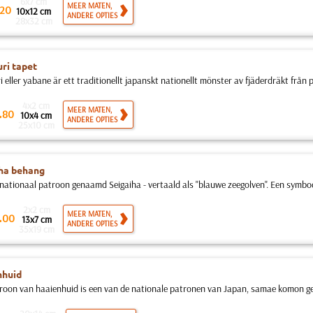
6x7 cm
MEER MATEN,
20
10x12 cm
ANDERE OPTIES
28x32 cm
ri tapet
 eller yabane är ett traditionellt japanskt nationellt mönster av fjäderdräkt från pi
4x2 cm
.
MEER MATEN,
80
10x4 cm
ANDERE OPTIES
25x10 cm
ha behang
nationaal patroon genaamd Seigaiha - vertaald als "blauwe zeegolven". Een symbool
2x2 cm
.
MEER MATEN,
00
13x7 cm
ANDERE OPTIES
35x19 cm
nhuid
roon van haaienhuid is een van de nationale patronen van Japan, samae komon g