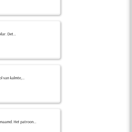
lar. Det...
 van kalmte,...
enaamd. Het patroon...