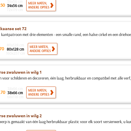
34x56 cm
.
MEER MATEN,
50
34x56 cm
ANDERE OPTIES
72x119 cm
kaanse set 72
 kantpatroon met drie elementen - een smalle rand, een halve cirkel en een driehoek
80x128 cm
MEER MATEN,
70
80x128 cm
ANDERE OPTIES
160x257 cm
se zwaluwen in wilg 1
n voor schilderen en decoreren, één laag, herbruikbaar en compatibel met alle verf
38x66 cm
.
MEER MATEN,
70
38x66 cm
ANDERE OPTIES
68x118 cm
se zwaluwen in wilg 2
erp is gemaakt van één laag herbruikbaar plastic voor elk soort versierwerk, u kunt