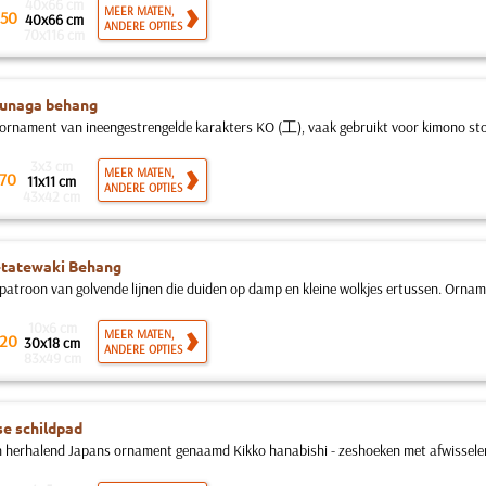
40x66 cm
MEER MATEN,
50
40x66 cm
ANDERE OPTIES
70x116 cm
sunaga behang
ornament van ineengestrengelde karakters KO (⼯), vaak gebruikt voor kimono stof
3x3 cm
MEER MATEN,
70
11x11 cm
ANDERE OPTIES
43x42 cm
tatewaki Behang
patroon van golvende lijnen die duiden op damp en kleine wolkjes ertussen. Ornam
10x6 cm
MEER MATEN,
20
30x18 cm
ANDERE OPTIES
83x49 cm
e schildpad
h herhalend Japans ornament genaamd Kikko hanabishi - zeshoeken met afwisselen