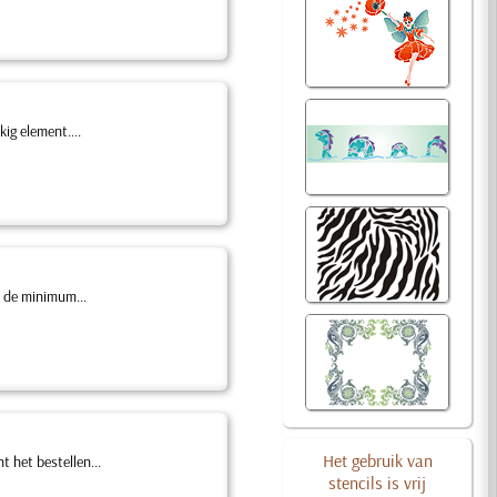
ig element....
, de minimum...
Het gebruik van
 het bestellen...
stencils is vrij