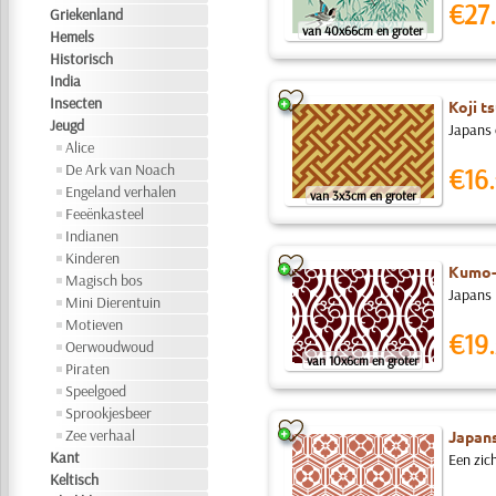
€27.
Griekenland
van 40x66cm en groter
Hemels
Historisch
India
Insecten
Koji t
Jeugd
Japans 
Alice
De Ark van Noach
€16.
Engeland verhalen
van 3x3cm en groter
Feeënkasteel
Indianen
Kinderen
Kumo-
Magisch bos
Japans 
Mini Dierentuin
Motieven
€19.
Oerwoudwoud
van 10x6cm en groter
Piraten
Speelgoed
Sprookjesbeer
Zee verhaal
Japans
Kant
Een zic
Keltisch