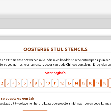
OOSTERSE STIJL STENCILS
e en Ottomaanse ontwerpen (alle Indiase en boeddhistische ontwerpen zijn in een 
terse geometrische ornamenten, decor van oude Chinese porselein, hiërogliefen e
Meer pagina's:
2
3
4
5
6
7
8
9
10
11
12
13
14
15
16
17
18
se vogels op een tak
 bestaat uit twee lagen en herbruikbaar, de grootte is niet naar boven beperkt, ma