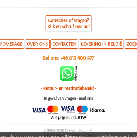
Correcties of vragen?
Klik en schrijf ons nu!
HOMEPAGE
OVER ONS
CONTACTEN
LEVERING IN BELGIË
ZOE
Bel ons:
+46 812 400 477
• Retour- en restitutiebeleid •
In geval van vragen - mail ons
Alle prijzen incl. BTW
© 2006-2025 Ontwerp: Natali M.
Codering: Aleks K.; Inhoud: Konsta A.
n voor de goede werking van de website (bijvoorbeeld om uw winkelmandje op te sl