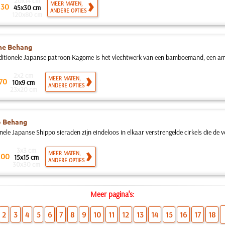
20x14 cm
.
MEER MATEN,
30
45x30 cm
ANDERE OPTIES
120x80 cm
e Behang
ditionele Japanse patroon Kagome is het vlechtwerk van een bamboemand, een amu
2x2 cm
MEER MATEN,
70
10x9 cm
ANDERE OPTIES
23x20 cm
o Behang
nele Japanse Shippo sieraden zijn eindeloos in elkaar verstrengelde cirkels die de v
3x3 cm
.
MEER MATEN,
00
15x15 cm
ANDERE OPTIES
30x30 cm
Meer pagina's:
2
3
4
5
6
7
8
9
10
11
12
13
14
15
16
17
18