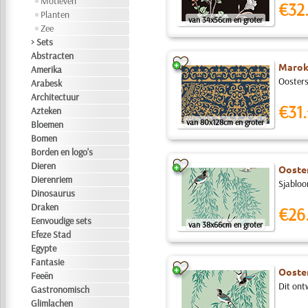
Motieven
€32
Planten
van 34x56cm en groter
Zee
> Sets
Abstracten
Marok
Amerika
Oosters
Arabesk
Architectuur
€31.
Azteken
van 80x128cm en groter
Bloemen
Bomen
Borden en logo's
Dieren
Ooster
Dierenriem
Sjabloo
Dinosaurus
Draken
€26
Eenvoudige sets
van 38x66cm en groter
Efeze Stad
Egypte
Fantasie
Ooster
Feeën
Dit ontw
Gastronomisch
Glimlachen