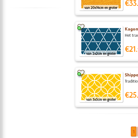
€33
van 20x14cm en groter
Kagom
Het tra
€21.
van 2x2cm en groter
Shipp
Traditio
€25
van 3x3cm en groter
1