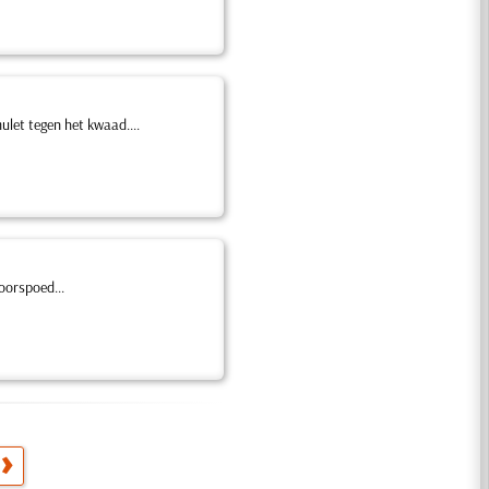
let tegen het kwaad....
oorspoed...