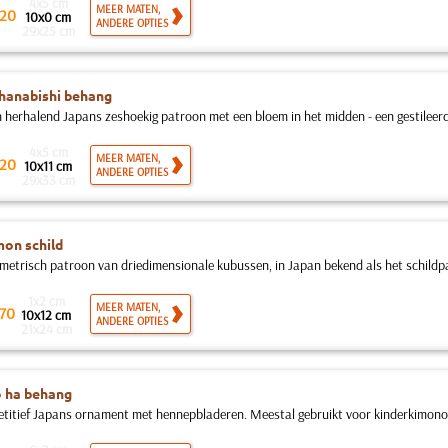
4x5 cm
MEER MATEN,
20
10x0 cm
ANDERE OPTIES
29x25 cm
hanabishi behang
h herhalend Japans zeshoekig patroon met een bloem in het midden - een gestileerd 
4x5 cm
MEER MATEN,
20
10x11 cm
ANDERE OPTIES
29x33 cm
on schild
metrisch patroon van driedimensionale kubussen, in Japan bekend als het schildp
1x2 cm
MEER MATEN,
70
10x12 cm
ANDERE OPTIES
21x24 cm
 ha behang
etitief Japans ornament met hennepbladeren. Meestal gebruikt voor kinderkimono'