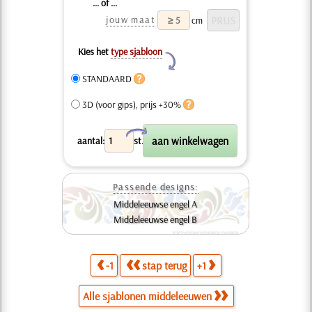
... of ...
jouw maat
cm
Kies het
type sjabloon
Y
STANDAARD
3D (voor gips), prijs +30%
X
aantal:
st.
Passende designs:
Middeleeuwse engel A
Middeleeuwse engel B
-1
stap terug
+1
Alle sjablonen middeleeuwen