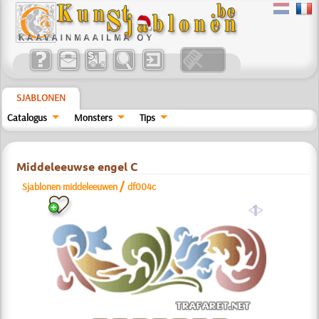
SJABLONEN
Catalogus
Monsters
Tips
Middeleeuwse engel C
/
Sjablonen middeleeuwen
df004c
a