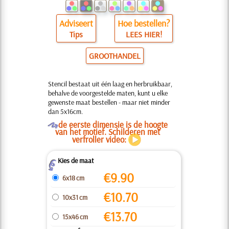
Adviseert
Hoe bestellen?
Tips
LEES HIER!
GROOTHANDEL
Stencil bestaat uit één laag en herbruikbaar,
behalve de voorgestelde maten, kunt u elke
gewenste maat bestellen - maar niet minder
dan 5x16cm.
O
de eerste dimensie is de hoogte
van het motief. Schilderen met
verfroller video:
Kies de maat
Z
€
9.90
6x18 cm
€
10.70
10x31 cm
€
13.70
15x46 cm