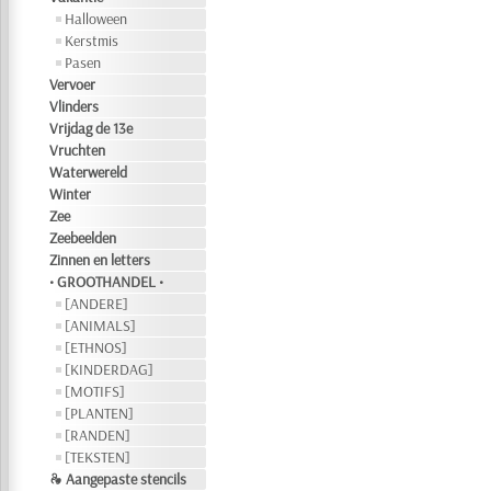
Halloween
Kerstmis
Pasen
Vervoer
Vlinders
Vrijdag de 13e
Vruchten
Waterwereld
Winter
Zee
Zeebeelden
Zinnen en letters
• GROOTHANDEL •
[ANDERE]
[ANIMALS]
[ETHNOS]
[KINDERDAG]
[MOTIFS]
[PLANTEN]
[RANDEN]
[TEKSTEN]
❧ Aangepaste stencils