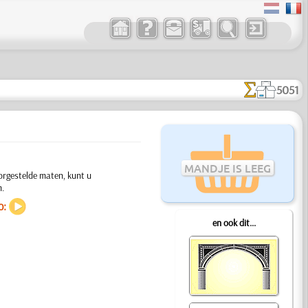
5051
MANDJE IS LEEG
oorgestelde maten, kunt u
m.
o:
en ook dit...