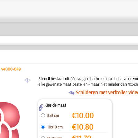
/
v4000-049
a
Stencil bestaat uit één laag en herbruikbaar, behalve de v
elke gewenste maat bestellen - maar niet minder dan 4x5c
O
Schilderen met verfroller vide
Kies de maat
Z
€
10.00
5x5 cm
€
10.80
10x10 cm