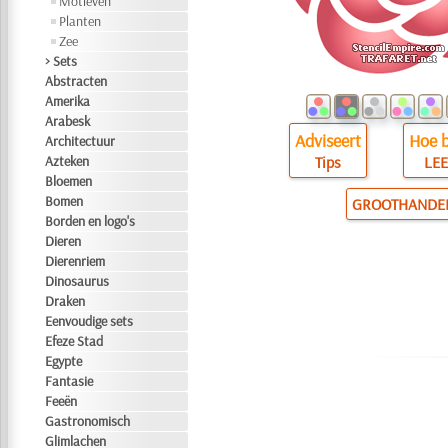
Motieven
Planten
Zee
> Sets
Abstracten
Amerika
Arabesk
Adviseert
Hoe b
Architectuur
Azteken
Tips
LEE
Bloemen
Bomen
GROOTHANDE
Borden en logo's
Dieren
Dierenriem
Dinosaurus
Draken
Eenvoudige sets
Efeze Stad
Egypte
Fantasie
Feeën
Gastronomisch
Glimlachen