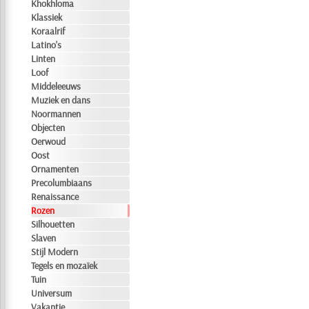
Khokhloma
Klassiek
Koraalrif
Latino's
Linten
Loof
Middeleeuws
Muziek en dans
Noormannen
Objecten
Oerwoud
Oost
Ornamenten
Precolumbiaans
Renaissance
Rozen
Silhouetten
Slaven
Stijl Modern
Tegels en mozaïek
Tuin
Universum
Vakantie