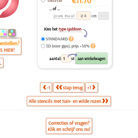
€
11.70
15x15 cm
... of ...
jouw maat
cm
Kies het
type sjabloon
Y
STANDAARD
estellen?
3D (voor gips), prijs +30%
S HIER!
X
aantal:
st.
L
-1
stap terug
+1
Alle stencils met tuin- en wilde rozen
Correcties of vragen?
Klik en schrijf ons nu!