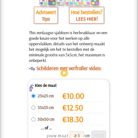
Adviseert
Hoe bestellen?
Tips
LEES HIER!
This eenlaagse sjabloon is herbruikbaar en een
goede keuze voor het werken op alle
oppervlakken, details van het ontwerp maakt
het mogelijk om het te bestellen met de
minimale grootte van 5x5cm, het maximum is
onbeperkt.
O
Schilderen met verfroller video:
Kies de maat
Z
€
10.00
25x25 cm
€
12.50
35x35 cm
€
18.30
50x50 cm
... of ...
jouw maat
cm