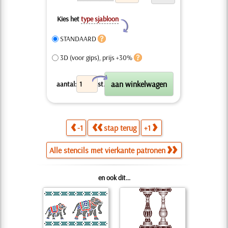
Kies het
type sjabloon
Y
STANDAARD
3D (voor gips), prijs +30%
X
aantal:
st.
-1
stap terug
+1
Alle stencils met vierkante patronen
en ook dit...