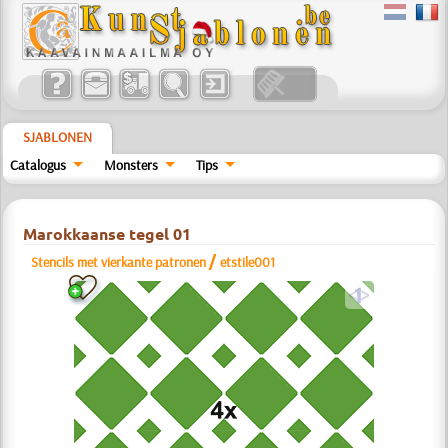
SJABLONEN
Catalogus
Monsters
Tips
Marokkaanse tegel 01
/
Stencils met vierkante patronen
etstile001
a