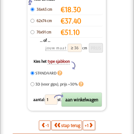
Z
€
18.30
36x43 cm
€
37.40
62x74 cm
€
51.10
76x91 cm
... of ...
jouw maat
cm
Kies het
type sjabloon
Y
STANDAARD
3D (voor gips), prijs +30%
X
aantal:
st.
-1
stap terug
+1