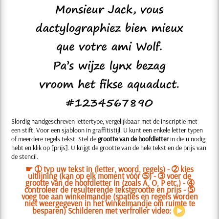
Slordig handgeschreven lettertype, vergelijkbaar met de inscriptie met
een stift. Voor een sjabloon in graffitistijl. U kunt een enkele letter typen
of meerdere regels tekst. Stel de
grootte van de hoofdletter
in die u nodig
hebt en klik op [prijs]. U krijgt de
grootte van de hele tekst en de prijs van
de stencil.
☛ ➀ typ uw tekst in (letter, woord, regels) - ➁ kies
uitlijning (kan op elk moment vóór ➄) - ➂ voer de
grootte van de hoofdletter in (zoals A, O, P etc.) - ➃
controleer de resulterende tekstgrootte en prijs - ➄
voeg toe aan winkelmandje (spaties en regels worden
niet weergegeven in het winkelmandje om ruimte te
besparen) Schilderen met verfroller video: