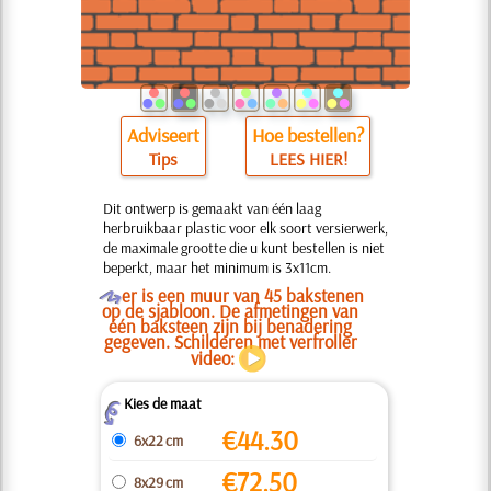
Adviseert
Hoe bestellen?
Tips
LEES HIER!
Dit ontwerp is gemaakt van één laag
herbruikbaar plastic voor elk soort versierwerk,
de maximale grootte die u kunt bestellen is niet
beperkt, maar het minimum is 3x11cm.
O
er is een muur van 45 bakstenen
op de sjabloon. De afmetingen van
één baksteen zijn bij benadering
gegeven. Schilderen met verfroller
video:
Kies de maat
Z
€
44.30
6x22 cm
€
72.50
8x29 cm