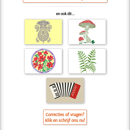
en ook dit...
Correcties of vragen?
Klik en schrijf ons nu!