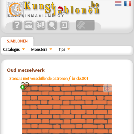
SJABLONEN
Catalogus
Monsters
Tips
Oud metselwerk
/
Stencils met verschillende patronen
bricks001
a