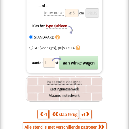
... of ...
jouw maat
cm
Kies het
type sjabloon
Y
STANDAARD
3D (voor gips), prijs +30%
X
aantal:
st.
Passende designs:
Kettingmetselwerk
Vlaams metselwerk
-1
stap terug
+1
Alle stencils met verschillende patronen