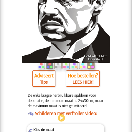
Adviseert
Hoe bestellen?
Tips
LEES HIER!
De enkellaagse herbruikbare sjabloon voor
decoratie, de minimum maat is 24x30cm, maar
de maximum maat is niet gelimiteerd.
O
Schilderen met verfroller video:
Kies de maat
Z