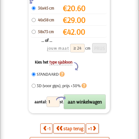
€
20.60
36x45 cm
€
29.00
46x58 cm
€
42.00
58x73 cm
... of ...
jouw maat
cm
Kies het
type sjabloon
Y
STANDAARD
3D (voor gips), prijs +30%
X
aantal:
st.
-1
stap terug
+1