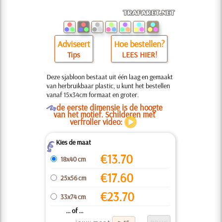
Adviseert
Hoe bestellen?
Tips
LEES HIER!
Deze sjabloon bestaat uit één laag en gemaakt
van herbruikbaar plastic, u kunt het bestellen
vanaf 15x34cm formaat en groter.
O
de eerste dimensie is de hoogte
van het motief. Schilderen met
verfroller video:
Kies de maat
Z
€
13.70
18x40 cm
€
17.60
25x56 cm
€
23.70
33x74 cm
... of ...