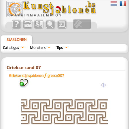
SJABLONEN
Catalogus
Monsters
Tips
Griekse rand 07
/
Griekse stijl sjablonen
greece007
a