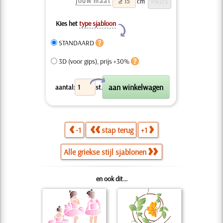
jouw maat
cm
Kies het
type sjabloon
Y
STANDAARD
3D (voor gips), prijs +30%
X
aantal:
st.
-1
stap terug
+1
Alle griekse stijl sjablonen
en ook dit...