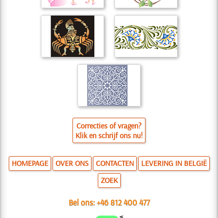
Correcties of vragen?
Klik en schrijf ons nu!
HOMEPAGE
OVER ONS
CONTACTEN
LEVERING IN BELGIË
ZOEK
Bel ons:
+46 812 400 477