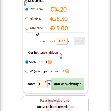
Kies de maat
Z
€
14.20
21x32 cm
€
28.30
43x64 cm
€
45.00
60x89 cm
... of ...
jouw maat
cm
Kies het
type sjabloon
Y
STANDAARD
3D (voor gips), prijs +30%
X
aantal:
st.
Passende designs:
Russisch borduurwerk 010