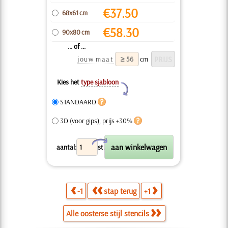
€
37.50
68x61 cm
€
58.30
90x80 cm
... of ...
jouw maat
cm
Kies het
type sjabloon
Y
STANDAARD
3D (voor gips), prijs +30%
X
aantal:
st.
-1
stap terug
+1
Alle oosterse stijl stencils