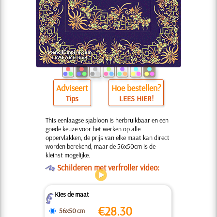
Adviseert
Hoe bestellen?
Tips
LEES HIER!
This eenlaagse sjabloon is herbruikbaar en een
goede keuze voor het werken op alle
oppervlakken, de prijs van elke maat kan direct
worden berekend, maar de 56x50cm is de
kleinst mogelijke.
O
Schilderen met verfroller video:
Kies de maat
Z
€
28.30
56x50 cm