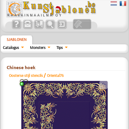
SJABLONEN
Catalogus
Monsters
Tips
Chinese hoek
/
Oosterse stijl stencils
Oriental76
a