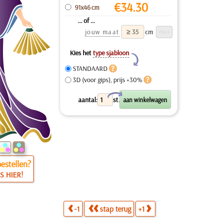
€
34.30
91x46 cm
... of ...
jouw maat
cm
Kies het
type sjabloon
Y
STANDAARD
3D (voor gips), prijs +30%
X
aantal:
st.
estellen?
S HIER!
-1
stap terug
+1