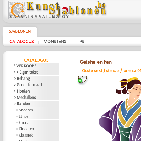
SJABLONEN
CATALOGUS
MONSTERS
TIPS
|
|
|
CATALOGUS
Geisha en fan
! VERKOOP !
/
Oosterse stijl stencils
oriental0
> > Eigen tekst
> Behang
> Groot formaat
> Hoeken
> Medaillons
> Randen
Anderen
Etnos
Fauna
Kinderen
Klassiek