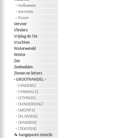
Halloween
Kerstmis
Pasen
Vervoer
Vlinders
Vrijdag de 13e
Vruchten
Waterwereld
Winter
Zee
Zeebeelden
Zinnen en letters
• GROOTHANDEL •
[ANDERE]
[ANIMALS]
[ETHNOS]
[KINDERDAG]
[MOTIFS]
[PLANTEN]
[RANDEN]
[TEKSTEN]
❧ Aangepaste stencils