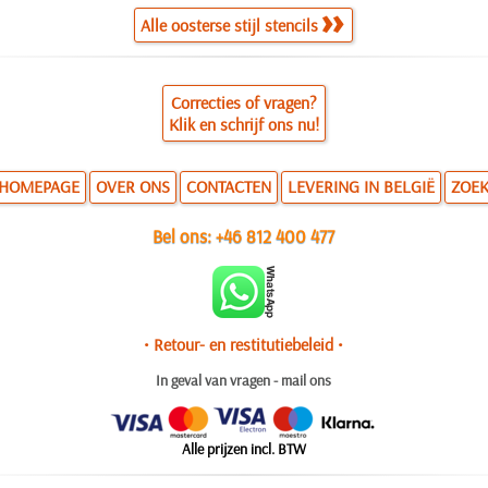
Alle oosterse stijl stencils
Correcties of vragen?
Klik en schrijf ons nu!
HOMEPAGE
OVER ONS
CONTACTEN
LEVERING IN BELGIË
ZOE
Bel ons:
+46 812 400 477
• Retour- en restitutiebeleid •
In geval van vragen - mail ons
Alle prijzen incl. BTW