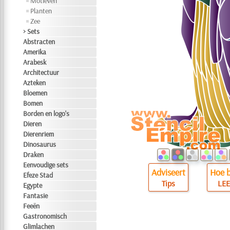
Motieven
Planten
Zee
> Sets
Abstracten
Amerika
Arabesk
Architectuur
Azteken
Bloemen
Bomen
Borden en logo's
Dieren
Dierenriem
Dinosaurus
Draken
Eenvoudige sets
Adviseert
Hoe b
Efeze Stad
Tips
LEE
Egypte
Fantasie
Feeën
Gastronomisch
Glimlachen