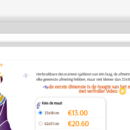
19
a
Herbruikbare decoratieve sjabloon van één laag, de afmeti
elke gewenste afmeting hebben, maar niet kleiner dan 35x1
O
de eerste dimensie is de hoogte van het m
met verfroller video:
Kies de maat
Z
€
13.00
35x18 cm
€
20.60
62x31 cm