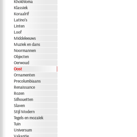
Khokhloma
Klassiek
Koraalrif
Latino's
Linten
Loof
Middeleeuws
Muziek en dans
Noormannen
Objecten
Oerwoud
Oost
Ornamenten
Precolumbiaans
Renaissance
Rozen
Silhouetten
Slaven
Stijl Modern
Tegels en mozaïek
Tuin
Universum
Vakantie