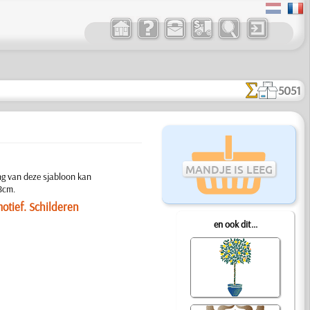
5051
MANDJE IS LEEG
ng van deze sjabloon kan
8cm.
otief. Schilderen
en ook dit...