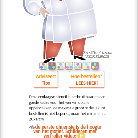
Adviseert
Hoe bestellen?
Tips
LEES HIER!
Deze eenlaagse stencil is herbruikbaar en een
goede keuze voor het werken op alle
oppervlakken, de maximale grootte die u kunt
bestellen is niet beperkt, maar het minimum is
20x17cm.
O
de eerste dimensie is de hoogte
van het motief. Schilderen met
verfroller video: