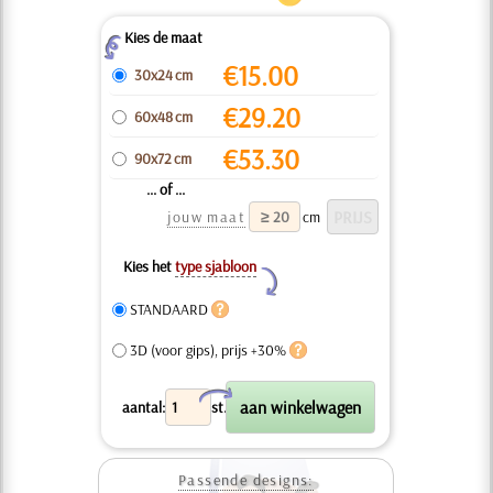
Kies de maat
Z
€
15.00
30x24 cm
€
29.20
60x48 cm
€
53.30
90x72 cm
... of ...
jouw maat
cm
Kies het
type sjabloon
Y
STANDAARD
3D (voor gips), prijs +30%
X
aantal:
st.
Passende designs: