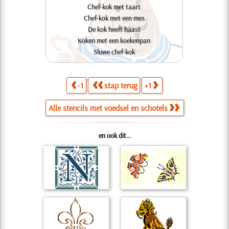
Chef-kok met taart
Chef-kok met een mes
De kok heeft haast
Koken met een koekenpan
Sluwe chef-kok
-1
stap terug
+1
Alle stencils met voedsel en schotels
en ook dit...