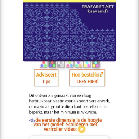
Adviseert
Hoe bestellen?
Tips
LEES HIER!
Dit ontwerp is gemaakt van één laag
herbruikbaar plastic voor elk soort versierwerk,
de maximale grootte die u kunt bestellen is niet
beperkt, maar het minimum is 47x84cm.
O
de eerste dimensie is de hoogte
van het motief. Schilderen met
verfroller video: