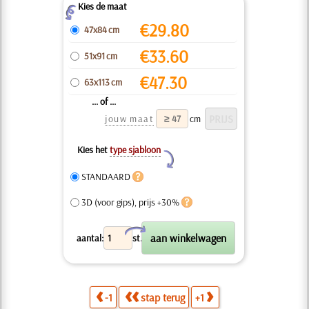
Kies de maat
Z
€
29.80
47x84 cm
€
33.60
51x91 cm
€
47.30
63x113 cm
... of ...
jouw maat
cm
Kies het
type sjabloon
Y
STANDAARD
3D (voor gips), prijs +30%
X
aantal:
st.
-1
stap terug
+1