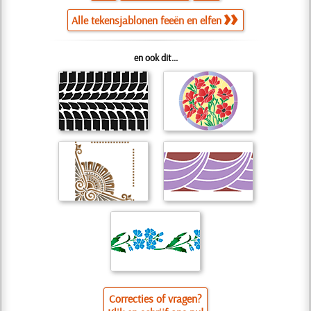
Alle tekensjablonen feeën en elfen
en ook dit...
Correcties of vragen?