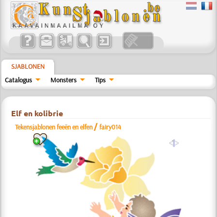
SJABLONEN
Catalogus
Monsters
Tips
Elf en kolibrie
/
Tekensjablonen feeën en elfen
fairy014
a