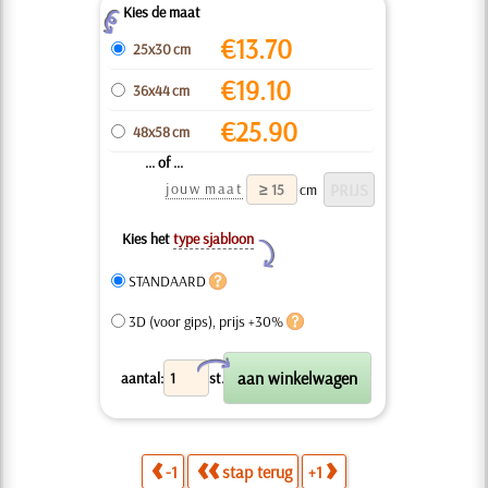
Kies de maat
Z
€
13.70
25x30 cm
€
19.10
36x44 cm
€
25.90
48x58 cm
... of ...
jouw maat
cm
Kies het
type sjabloon
Y
STANDAARD
3D (voor gips), prijs +30%
X
aantal:
st.
-1
stap terug
+1