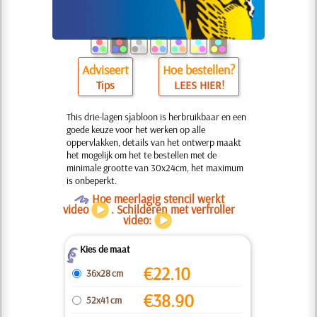
Adviseert
Hoe bestellen?
Tips
LEES HIER!
This drie-lagen sjabloon is herbruikbaar en een
goede keuze voor het werken op alle
oppervlakken, details van het ontwerp maakt
het mogelijk om het te bestellen met de
minimale grootte van 30x24cm, het maximum
is onbeperkt.
O
Hoe meerlagig stencil werkt
video
. Schilderen met verfroller
video:
Kies de maat
Z
€
22.10
36x28 cm
€
38.90
52x41 cm