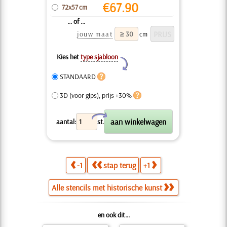
€
67.90
72x57 cm
... of ...
jouw maat
cm
Kies het
type sjabloon
Y
STANDAARD
3D (voor gips), prijs +30%
X
aantal:
st.
-1
stap terug
+1
Alle stencils met historische kunst
en ook dit...